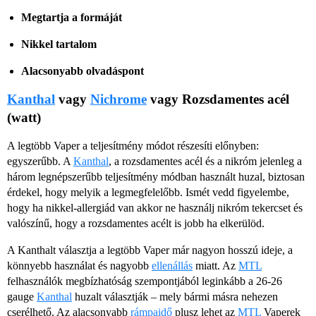
Megtartja a formáját
Nikkel tartalom
Alacsonyabb olvadáspont
Kanthal
vagy
Nichrome
vagy Rozsdamentes acél
(watt)
A legtöbb Vaper a teljesítmény módot részesíti előnyben:
egyszerűbb. A
Kanthal
, a rozsdamentes acél és a nikróm jelenleg a
három legnépszerűbb teljesítmény módban használt huzal, biztosan
érdekel, hogy melyik a legmegfelelőbb. Ismét vedd figyelembe,
hogy ha nikkel-allergiád van akkor ne használj nikróm tekercset és
valószínű, hogy a rozsdamentes acélt is jobb ha elkerülöd.
A Kanthalt választja a legtöbb Vaper már nagyon hosszú ideje, a
könnyebb használat és nagyobb
ellenállás
miatt. Az
MTL
felhasználók megbízhatóság szempontjából leginkább a 26-26
gauge
Kanthal
huzalt választják – mely bármi másra nehezen
cserélhető. Az alacsonyabb
rámpaidő
plusz lehet az
MTL
Vaperek