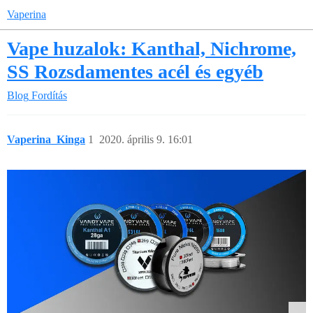
Vaperina
Vape huzalok: Kanthal, Nichrome,
SS Rozsdamentes acél és egyéb
Blog
Fordítás
Vaperina_Kinga
1
2020. április 9. 16:01