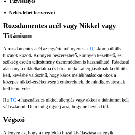
Tűzveszélyes
Nehéz lehet beszerezni
Rozsdamentes acél vagy Nikkel vagy
Titánium
A rozsdamentes acél az egyértelmű nyertes a
TC
-kompatibilis
huzalok között. Könnyen beszerezhető, könnyen kezelhető, és
szükség esetén teljesítmény üzemmódban is használható. Ráadásul
alacsony a nikkeltartalma és bár a nikkel-allergiásoknak kerülniük
kell, kevésbé valószínű, hogy káros mellékhatásokat okoz a
közepes nikkel-érzékenységű embereknek, de mindig óvatosnak
kell lenni vele.
Ha
TC
-t használsz és nikkel allergiás vagy akkor a titániumot kell
választanod. De mindig ügyelj arra, hogy ne hevítsd túl.
Végszó
A lényeg az, hogy a megfelelő huzal kiválasztása az egyik