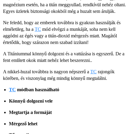
magnézium esetén, ha a titán meggyullad, rendkívül nehéz oltani.
Egyes üzletek biztonsági okokból még a huzalt sem árulják.
Ne feledd, hogy az emberek továbbra is gyakran használják és
elméletileg, ha a
TC
mód elvégzi a munkáját, soha nem kell
aggódni az égés vagy a titán-dioxid mérgezés miatt. Magától
értetődik, hogy szárazon nem szabad izzítani!
A Titániummal könnyű dolgozni és a vattázása is egyszerű. De a
fent említett okok miatt nehéz lehet beszerezni..
A nikkel-huzal továbbra is nagyon népszerű a
TC
rajongók
körében, és viszonylag még mindig könnyű megtalálni.
TC
módban használható
Könnyű dolgozni vele
Megtartja a formáját
Mérgező lehet