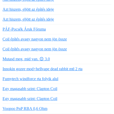
Azt hiszem, eljött az építés ideje
Azt hiszem, eljött az építés ideje
PÁF-Pocsék Áruk Fóruma
Coil építés avagy nagyon nem jön össze
Coil építés avagy nagyon nem jön össze
Mutasd meg, mid van. 😊 3.0
Innokin gozee mod+hellvape dead rabbit mtl 2 rta
Fumytech windforce rta folyik alul
Egy magasabb szint: Clapton Coil
Egy magasabb szint: Clapton Coil
Voopoo PnP RBA 0,6 Ohm