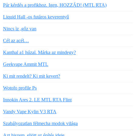
Pár kérdés a profikhoz. Igen, HOZZÁD! (MTL RTA)
Liquid Hall -os futáros keverentyű
Nincs ìz ,gőz van
Cél az acél…
Kanthal a1 húzal. Márka az mindegy?
Geekvape Ammit MTL
Ki mit rendelt? Ki mit kevert?
Wotofo profile Ps
Innokin Ares 2. LE MTL RTA Flint
Vandy Vape Kylin V3 RTA
Szabályozatlan félmecha modok világa
Azt hiszem, eljött az építés ideje