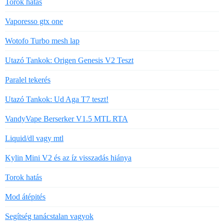
Torok hatás
Vaporesso gtx one
Wotofo Turbo mesh lap
Utazó Tankok: Origen Genesis V2 Teszt
Paralel tekerés
Utazó Tankok: Ud Aga T7 teszt!
VandyVape Berserker V1.5 MTL RTA
Liquid/dl vagy mtl
Kylin Mini V2 és az íz visszadás hiánya
Torok hatás
Mod átépités
Segítség tanácstalan vagyok