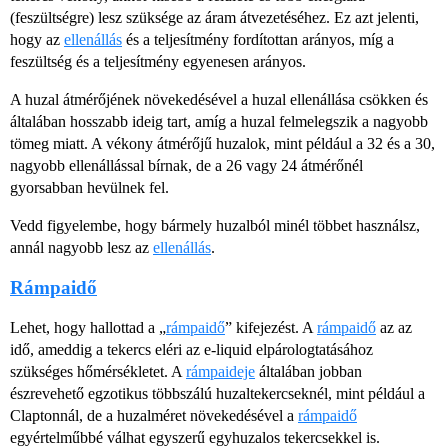
(feszültségre) lesz szüksége az áram átvezetéséhez. Ez azt jelenti,
hogy az
ellenállás
és a teljesítmény fordítottan arányos, míg a
feszültség és a teljesítmény egyenesen arányos.
A huzal átmérőjének növekedésével a huzal ellenállása csökken és
általában hosszabb ideig tart, amíg a huzal felmelegszik a nagyobb
tömeg miatt. A vékony átmérőjű huzalok, mint például a 32 és a 30,
nagyobb ellenállással bírnak, de a 26 vagy 24 átmérőnél
gyorsabban hevülnek fel.
Vedd figyelembe, hogy bármely huzalból minél többet használsz,
annál nagyobb lesz az
ellenállás
.
Rámpaidő
Lehet, hogy hallottad a „
rámpaidő
” kifejezést. A
rámpaidő
az az
idő, ameddig a tekercs eléri az e-liquid elpárologtatásához
szükséges hőmérsékletet. A
rámpaideje
általában jobban
észrevehető egzotikus többszálú huzaltekercseknél, mint például a
Claptonnál, de a huzalméret növekedésével a
rámpaidő
egyértelműbbé válhat egyszerű egyhuzalos tekercsekkel is.