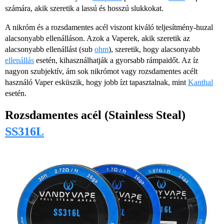
számára, akik szeretik a lassú és hosszú slukkokat.
A nikróm és a rozsdamentes acél viszont kiváló teljesítmény-huzal
alacsonyabb ellenálláson. Azok a Vaperek, akik szeretik az
alacsonyabb ellenállást (sub
ohm
), szeretik, hogy alacsonyabb
ellenállás
esetén, kihasználhatják a gyorsabb rámpaidőt. Az íz
nagyon szubjektív, ám sok nikrómot vagy rozsdamentes acélt
használó Vaper esküszik, hogy jobb ízt tapasztalnak, mint
Kanthal
esetén.
Rozsdamentes acél (Stainless Steal)
SS316L