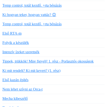
Temp control, totál kezdő. +rta bénázás
Ki hogyan teker, hogyan vattáz? 😊
Temp control, totál kezdő. +rta bénázás
Első RTA-m
Folyik a készülék
Intenzív ízeket szeretnék
Tippek, trükkök! Mire figyelj! 1. rész - Porlasztós okosságok
Ki mit rendelt? Ki mit kevert? (1. rész)
Első kazán építés
Nem lehet szívni az Orca-t
Mecha kibeszélő