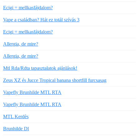
Ecigi = mellkasfájdalom?
Vape a családban? Hát ez totál szívás 3
Ecigi = mellkasfájdalom?
Allergia, de mire?
Allergia, de mire?
Mtl Rda/Rdta tapasztalatok ajánlások!
Zeus XZ és Jucce Tropical banana shortfill furcsasag
Vapefly Brunhilde MTL RTA
Vapefly Brunhilde MTL RTA
MTL Kerdès
Brunhilde Dl