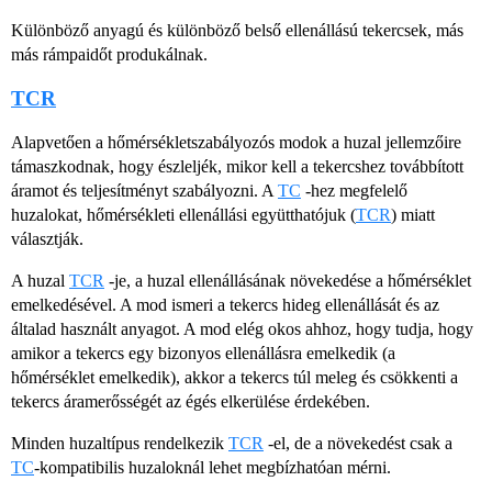
Különböző anyagú és különböző belső ellenállású tekercsek, más
más rámpaidőt produkálnak.
TCR
Alapvetően a hőmérsékletszabályozós modok a huzal jellemzőire
támaszkodnak, hogy észleljék, mikor kell a tekercshez továbbított
áramot és teljesítményt szabályozni. A
TC
-hez megfelelő
huzalokat, hőmérsékleti ellenállási együtthatójuk (
TCR
) miatt
választják.
A huzal
TCR
-je, a huzal ellenállásának növekedése a hőmérséklet
emelkedésével. A mod ismeri a tekercs hideg ellenállását és az
általad használt anyagot. A mod elég okos ahhoz, hogy tudja, hogy
amikor a tekercs egy bizonyos ellenállásra emelkedik (a
hőmérséklet emelkedik), akkor a tekercs túl meleg és csökkenti a
tekercs áramerősségét az égés elkerülése érdekében.
Minden huzaltípus rendelkezik
TCR
-el, de a növekedést csak a
TC
-kompatibilis huzaloknál lehet megbízhatóan mérni.