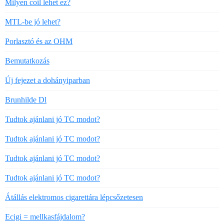
Milyen coil lehet ez?
MTL-be jó lehet?
Porlasztó és az OHM
Bemutatkozás
Új fejezet a dohányiparban
Brunhilde Dl
Tudtok ajánlani jó TC modot?
Tudtok ajánlani jó TC modot?
Tudtok ajánlani jó TC modot?
Tudtok ajánlani jó TC modot?
Átállás elektromos cigarettára lépcsőzetesen
Ecigi = mellkasfájdalom?