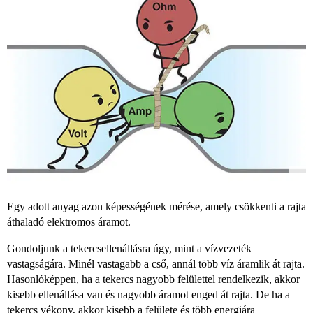
Egy adott anyag azon képességének mérése, amely csökkenti a rajta
áthaladó elektromos áramot.
Gondoljunk a tekercsellenállásra úgy, mint a vízvezeték
vastagságára. Minél vastagabb a cső, annál több víz áramlik át rajta.
Hasonlóképpen, ha a tekercs nagyobb felülettel rendelkezik, akkor
kisebb ellenállása van és nagyobb áramot enged át rajta. De ha a
tekercs vékony, akkor kisebb a felülete és több energiára