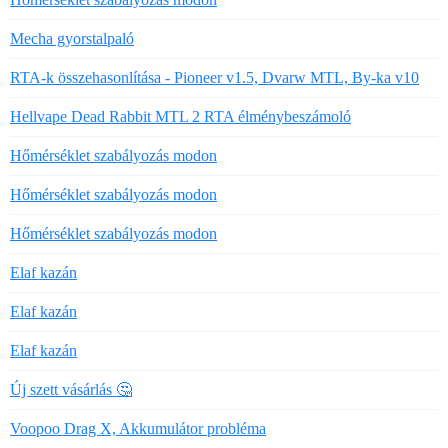
Mecha gyorstalpaló
RTA-k összehasonlítása - Pioneer v1.5, Dvarw MTL, By-ka v10
Hellvape Dead Rabbit MTL 2 RTA élménybeszámoló
Hőmérséklet szabályozás modon
Hőmérséklet szabályozás modon
Hőmérséklet szabályozás modon
Elaf kazán
Elaf kazán
Elaf kazán
Új szett vásárlás 🤔
Voopoo Drag X, Akkumulátor probléma