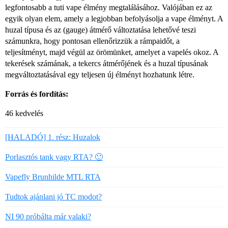
legfontosabb a tuti vape élmény megtalálásához. Valójában ez az
egyik olyan elem, amely a legjobban befolyásolja a vape élményt. A
huzal típusa és az (gauge) átmérő változtatása lehetővé teszi
számunkra, hogy pontosan ellenőrizzük a rámpaidőt, a
teljesítményt, majd végül az örömünket, amelyet a vapelés okoz. A
tekerések számának, a tekercs átmérőjének és a huzal típusának
megváltoztatásával egy teljesen új élményt hozhatunk létre.
Forrás és fordítás:
46 kedvelés
[HALADÓ] 1. rész: Huzalok
Porlasztós tank vagy RTA? 🙂
Vapefly Brunhilde MTL RTA
Tudtok ajánlani jó TC modot?
NI 90 próbálta már valaki?