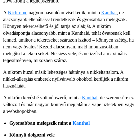
20% króm) a legnépszerűbb.
A
Nichrome
nagyon hasonlóan viselkedik, mint a
Kanthal
, de
alacsonyabb ellenállással rendelkezik és gyorsabban melegszik.
Könnyen tekercselhető és jól tartja az alakját. A nikróm
olvadáspontja alacsonyabb, mint a Kanthalé, tehát óvatosnak kell
lenned, amikor a tekercseket szárazon izzítod – könnyen szétég, ha
nem vagy óvatos! Kezdd alacsonyan, majd impulzusokban
melegítsd a tekercseket. Ne siess vele, és ne izzítsd a maximális
teljesítményen, miközben száraz.
A nikróm huzal másik lehetséges hátránya a nikkeltartalom. A
nikkel-allergiás emberek nyilvánvaló okokból kerüljék a nikróm
használatát.
A nikróm kevésbé volt népszerű, mint a
Kanthal
, de szerencsére ez
változott és már nagyon könnyű megtalálni a vape üzletekben vagy
a webshopokban.
Gyorsabban melegszik mint a
Kanthal
Könnyű dolgozni vele