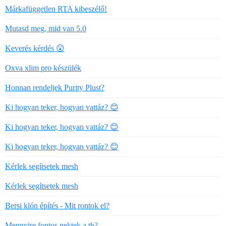
Márkafüggetlen RTA kibeszélő!
Mutasd meg, mid van 5.0
Keverés kérdés 😲
Oxva xlim pro készülék
Honnan rendeljek Purity Plust?
Ki hogyan teker, hogyan vattáz? 😊
Ki hogyan teker, hogyan vattáz? 😊
Ki hogyan teker, hogyan vattáz? 😊
Kérlek segítsetek mesh
Kérlek segítsetek mesh
Bersi klón építés - Mit rontok el?
Mennyire fontos nektek a th?