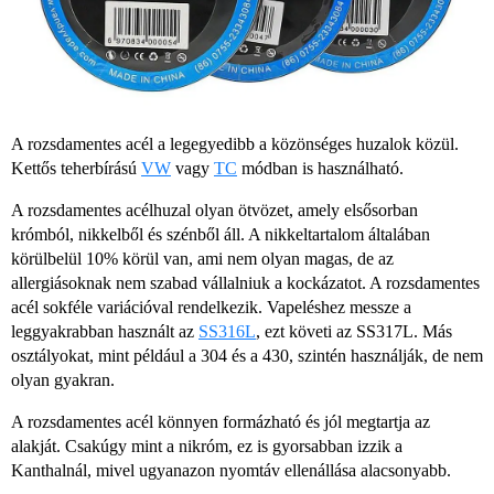
A rozsdamentes acél a legegyedibb a közönséges huzalok közül.
Kettős teherbírású
VW
vagy
TC
módban is használható.
A rozsdamentes acélhuzal olyan ötvözet, amely elsősorban
krómból, nikkelből és szénből áll. A nikkeltartalom általában
körülbelül 10% körül van, ami nem olyan magas, de az
allergiásoknak nem szabad vállalniuk a kockázatot. A rozsdamentes
acél sokféle variációval rendelkezik. Vapeléshez messze a
leggyakrabban használt az
SS316L
, ezt követi az SS317L. Más
osztályokat, mint például a 304 és a 430, szintén használják, de nem
olyan gyakran.
A rozsdamentes acél könnyen formázható és jól megtartja az
alakját. Csakúgy mint a nikróm, ez is gyorsabban izzik a
Kanthalnál, mivel ugyanazon nyomtáv ellenállása alacsonyabb.