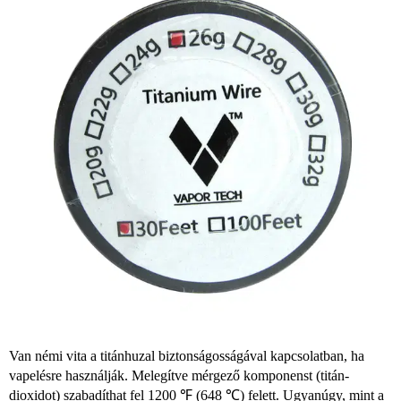
Van némi vita a titánhuzal biztonságosságával kapcsolatban, ha
vapelésre használják. Melegítve mérgező komponenst (titán-
dioxidot) szabadíthat fel 1200 ℉ (648 ℃) felett. Ugyanúgy, mint a