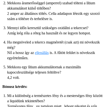
Mekkora áramerősséggel (amperrel) szabad tölteni a lítium
akkumulátort külső töltőben?
2 amper az általános töltés. Cella adatlapon létezik egy szorzó
szám a töltésre és terhelésre is.
Mennyi időn keresztül szükséges oxidálni a tekercset?
Amíg leég róla a réteg ha használt és ne legyen hotspot.
Ha megnöveled a tekercs magméretét (csak azt) mi növekszik
még?
Nő a hossz így az
ellenállás
is. A fűtött felület is növekszik
egyértelműen.
Mekkora egy lítium akkumulátornak a maximális
kapocsfeszültsége teljesen feltöltve?
4,2 volt.
Bónusz kérdés:
Mi a különbség a természetes fény és a mesterséges fény között
a liquidünk tekintetében?
Természetes fény , uv tartalom miatt , lebont nikotint és szín