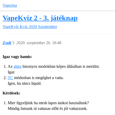
Vaperina
VapeKvíz 2 - 3. játéknap
VapeKvíz
Kvíz 2020 Szeptember
Zsolt
5
2020. szeptember 26. 18:48
Igaz vagy hamis:
Az
akku
bizonyos modokban képes állásában is merülni.
Igaz
TC
módusban is megéghet a vatta.
Igen, ha nincs liquid.
Kérdések:
Mire figyeljünk ha mesh lapos tankot használunk?
Mindig futsunk rá vattazas előtt és jól vattazzunk.