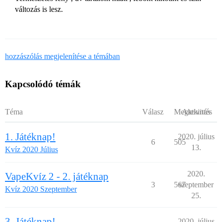
változás is lesz.
hozzászólás megjelenítése a témában
Kapcsolódó témák
Téma
Válasz
Megtekintés
Aktivitás
1. Játéknap!
2020. július
6
505
13.
Kvíz 2020 Július
2020.
VapeKvíz 2 - 2. játéknap
3
567
szeptember
Kvíz 2020 Szeptember
25.
3. Játéknap!
2020. július