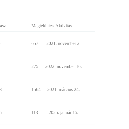
asz
Megtekintés
Aktivitás
5
657
2021. november 2.
2
275
2022. november 16.
8
1564
2021. március 24.
5
113
2025. január 15.