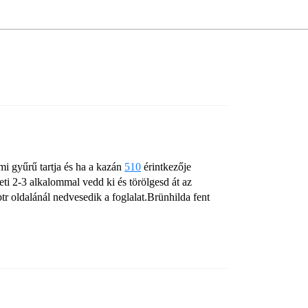
mi gyűrű tartja és ha a kazán
510
érintkezője
eti 2-3 alkalommal vedd ki és törölgesd át az
r oldalánál nedvesedik a foglalat.Brünhilda fent