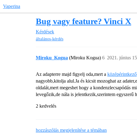
Vaperina
Bug vagy feature? Vinci X
Kérdések
általános-kérdés
Miroku_Kogua
(Miroku Kogua)
6
2021. június 15
Az adapterre majd figyelj oda,mert a
középérintkező
nagyobb,kitolja alul.Ja és kicsit mozoghat az adater,
oldalát,mert megeshet hogy a kondenzlecsapódás miat
levegőzik,de nála is jelentkezik,szerintem egyszerű 
2 kedvelés
hozzászólás megjelenítése a témában