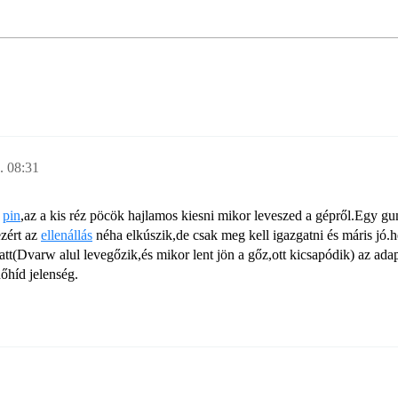
. 08:31
pin
,az a kis réz pöcök hajlamos kiesni mikor leveszed a gépről.Egy gu
ezért az
ellenállás
néha elkúszik,de csak meg kell igazgatni és máris jó.h
t(Dvarw alul levegőzik,és mikor lent jön a gőz,ott kicsapódik) az adapt
hőhíd jelenség.