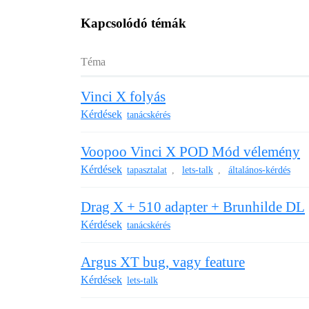
Kapcsolódó témák
Téma
Vinci X folyás
Kérdések
tanácskérés
Voopoo Vinci X POD Mód vélemény
Kérdések
tapasztalat
lets-talk
általános-kérdés
,
,
Drag X + 510 adapter + Brunhilde DL
Kérdések
tanácskérés
Argus XT bug, vagy feature
Kérdések
lets-talk