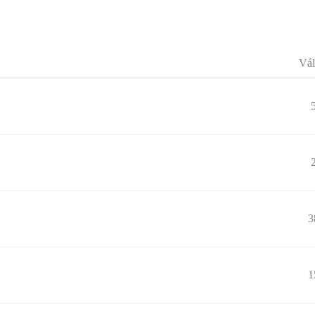
Vál
3
1