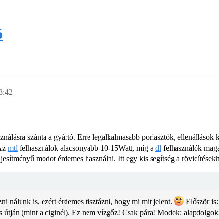
ó
8:42
ználásra szánta a gyártó. Erre legalkalmasabb porlasztók, ellenállások 
 Az
mtl
felhasználok alacsonyabb 10-15Watt, míg a
dl
felhasználók maga
jesítményű modot érdemes használni. Itt egy kis segítség a rövidítésekh
ni nálunk is, ezért érdemes tisztázni, hogy mi mit jelent.
Először is:
 útján (mint a ciginél). Ez nem vízgőz! Csak pára!
Modok: alapdolgok,