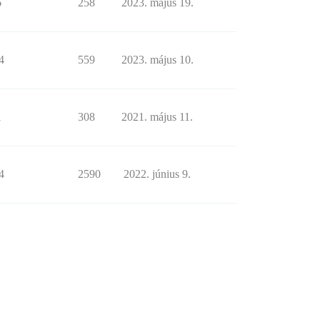
6
258
2023. május 19.
4
559
2023. május 10.
1
308
2021. május 11.
4
2590
2022. június 9.