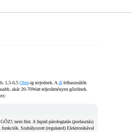
kb. 1,5-0,5
Ohm
-ig terjednek. A
dl
felhasználók
sabb, akár 20-70Watt teljesítményen gőzölnek.
ez:
 GŐZ!: nem füst. A liquid párologtatás (porlasztás)
 funkciók.
Szabályozott (regulated) Elektronikával