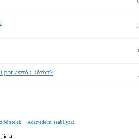
a
1
ú porlasztók között?
1
i feltételek
Adatvédelmi szabályzat
jánlott