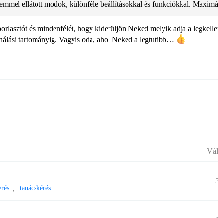
lemmel ellátott modok, különféle beállításokkal és funkciókkal. Maximá
porlasztót és mindenfélét, hogy kiderüljön Neked melyik adja a legkell
sználási tartományig. Vagyis oda, ahol Neked a legtutibb…
Vál
erés
tanácskérés
,