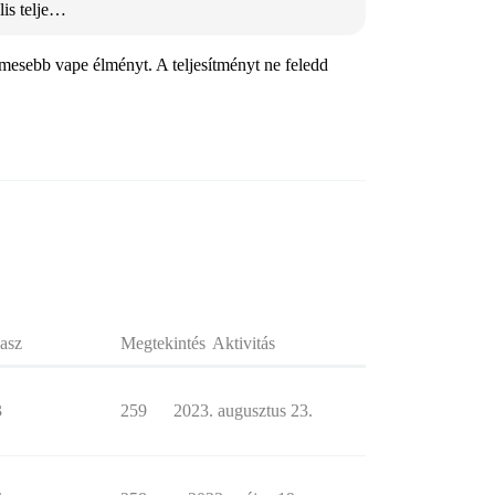
lis telje…
emesebb vape élményt. A teljesítményt ne feledd
asz
Megtekintés
Aktivitás
3
259
2023. augusztus 23.