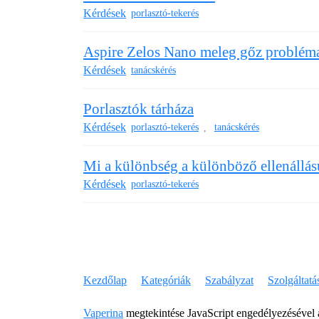
Kérdések
porlasztó-tekerés
Aspire Zelos Nano meleg gőz problém
Kérdések
tanácskérés
Porlasztók tárháza
Kérdések
porlasztó-tekerés
tanácskérés
,
Mi a különbség a különböző ellenállás
Kérdések
porlasztó-tekerés
Kezdőlap
Kategóriák
Szabályzat
Szolgáltatás
Vaperina
megtekintése JavaScript engedélyezésével a