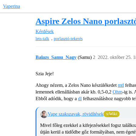
Vaperina
Aspire Zelos Nano porlaszt
Kérdések
,
lets-talk
porlasztó-tekerés
Balazs_Samu_Nagy
(Samu)
2
2022. október 25. 1
Szia Jeje!
Ahogy nézem, a Zelos Nano készülékedet
mtl
felhas
lemennek ellenállásban akár kb. 0,5-0,2
Ohm
-ig is.
Ebből adódik, hogy a
dl
felhasználáshoz nagyobb tel
Vape szakszavak, rövidítések
Wiki
Mivel főleg ezekkel a kifejezésekkel fogsz találkoz
útján kerül a tüdődbe gőz formályában, nem égetés