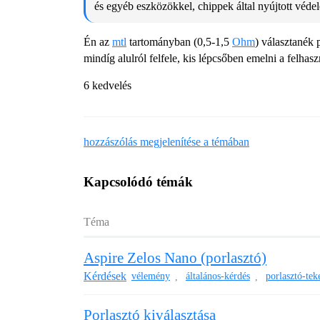
és egyéb eszközökkel, chippek által nyújtott véde
Én az
mtl
tartományban (0,5-1,5
Ohm
) választanék 
mindíg alulról felfele, kis lépcsőben emelni a felha
6 kedvelés
hozzászólás megjelenítése a témában
Kapcsolódó témák
Téma
Aspire Zelos Nano (porlasztó)
Kérdések
vélemény
általános-kérdés
porlasztó-tek
,
,
Porlasztó kiválasztása