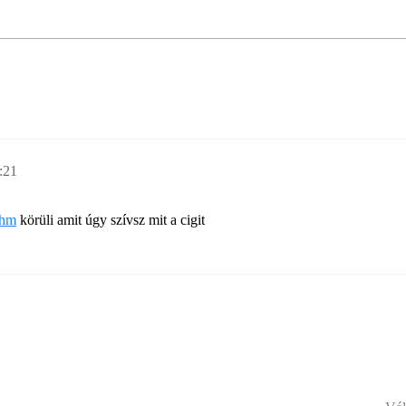
:21
hm
körüli amit úgy szívsz mit a cigit