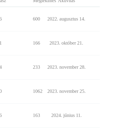
asz
Megtekintés
Aktivitás
6
600
2022. augusztus 14.
1
166
2023. október 21.
4
233
2023. november 28.
0
1062
2023. november 25.
6
163
2024. június 11.