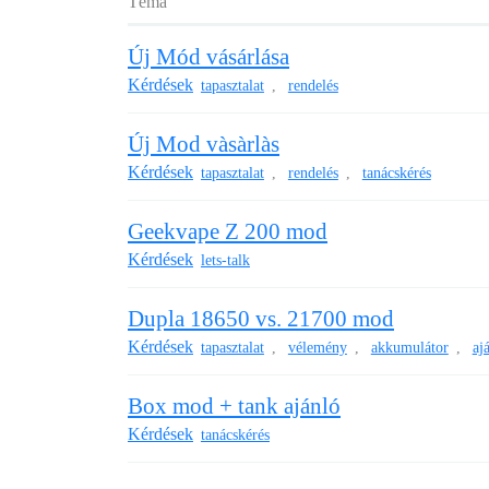
Téma
Új Mód vásárlása
Kérdések
tapasztalat
rendelés
,
Új Mod vàsàrlàs
Kérdések
tapasztalat
rendelés
tanácskérés
,
,
Geekvape Z 200 mod
Kérdések
lets-talk
Dupla 18650 vs. 21700 mod
Kérdések
tapasztalat
vélemény
akkumulátor
aj
,
,
,
Box mod + tank ajánló
Kérdések
tanácskérés