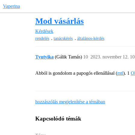
Vaperina
Mod vásárlás
Kérdések
,
,
rendelés
tanácskérés
általános-kérdés
Tyutyika
(Gálik Tamás)
10
2023. november 12. 10
Abból is gondolom a papogós ellenállásal (
mtl
). 1
O
hozzászólás megjelenítése a témában
Kapcsolódó témák