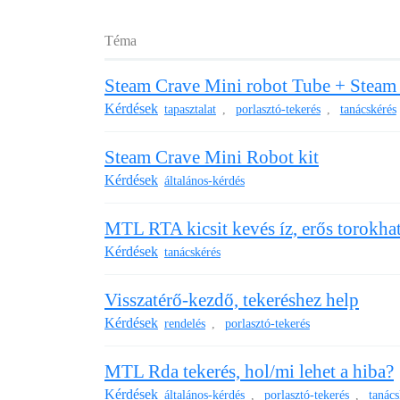
Téma
Steam Crave Mini robot Tube + Stea
Kérdések
tapasztalat
porlasztó-tekerés
tanácskérés
,
,
Steam Crave Mini Robot kit
Kérdések
általános-kérdés
MTL RTA kicsit kevés íz, erős torokha
Kérdések
tanácskérés
Visszatérő-kezdő, tekeréshez help
Kérdések
rendelés
porlasztó-tekerés
,
MTL Rda tekerés, hol/mi lehet a hiba?
Kérdések
általános-kérdés
porlasztó-tekerés
tanács
,
,