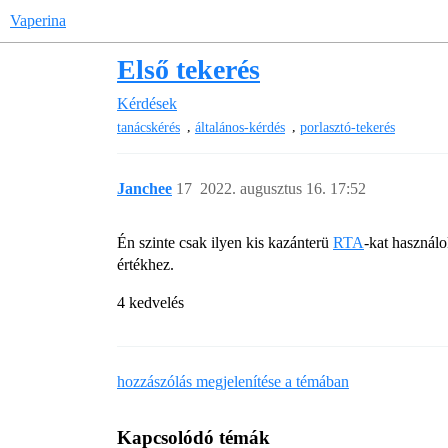
Vaperina
Első tekerés
Kérdések
,
,
tanácskérés
általános-kérdés
porlasztó-tekerés
Janchee
17
2022. augusztus 16. 17:52
Én szinte csak ilyen kis kazánterü
RTA
-kat használ
értékhez.
4 kedvelés
hozzászólás megjelenítése a témában
Kapcsolódó témák