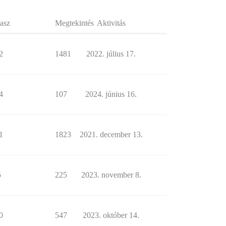
asz
Megtekintés
Aktivitás
2
1481
2022. július 17.
4
107
2024. június 16.
1
1823
2021. december 13.
5
225
2023. november 8.
0
547
2023. október 14.