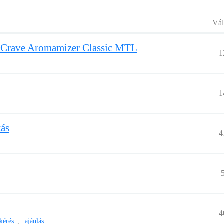
Vál
m Crave Aromamizer Classic MTL
1
1
tás
4
4
kérés
ajánlás
,