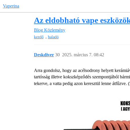
Vaperina
Az eldobható vape eszközö
Blog
Közlemény
,
kezdő
haladó
Deskdiver
30
2025. március 7. 08:42
Arra gondolsz, hogy az acélsodrony helyett kerámiáva
tartósság illetve kokszképződés szempontjából bárm
tekerve, a vatta pedig azon keresztül lenne átfűzve.