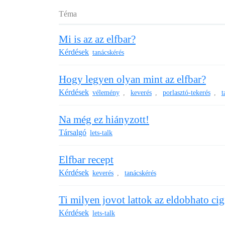
Téma
Mi is az az elfbar?
Kérdések
tanácskérés
Hogy legyen olyan mint az elfbar?
Kérdések
vélemény
keverés
porlasztó-tekerés
t
,
,
,
Na még ez hiányzott!
Társalgó
lets-talk
Elfbar recept
Kérdések
keverés
tanácskérés
,
Ti milyen jovot lattok az eldobhato ci
Kérdések
lets-talk