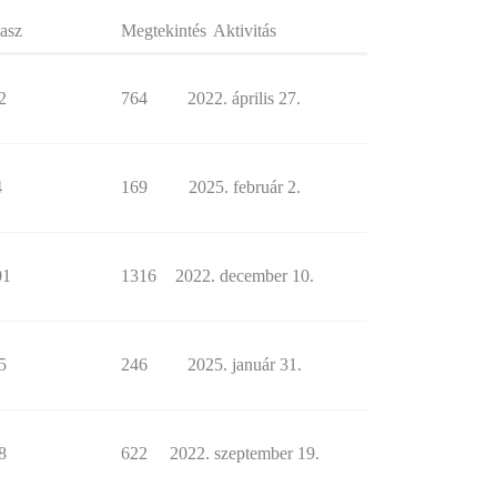
asz
Megtekintés
Aktivitás
2
764
2022. április 27.
4
169
2025. február 2.
01
1316
2022. december 10.
5
246
2025. január 31.
8
622
2022. szeptember 19.