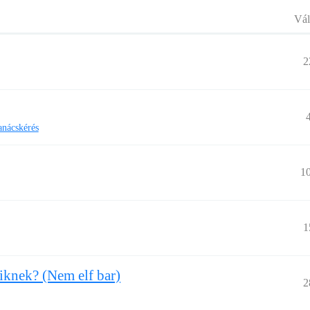
Vál
2
anácskérés
1
1
giknek? (Nem elf bar)
2