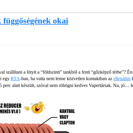
k függőségének okai
l szállítani a lötyit a “földszinti” tankból a fenti “gőzképző térbe”? 
it egy
RTA
-ban, ha vatta nem lenne közvetlen kontaktban az
ellenállás
h
 (5 perc alatt készült, szóval nem röhögni kedves Vapertársak. Na, jó… 