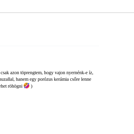
Én csak azon töprengtem, hogy vajon nyernénk-e íz,
uzallal, hanem egy porózus kerámia csőre lenne
lehet röhögni
)