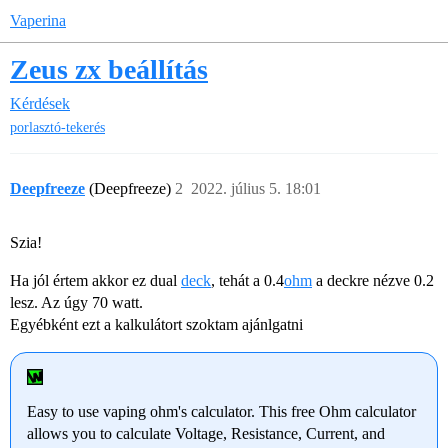
Vaperina
Zeus zx beállítás
Kérdések
porlasztó-tekerés
Deepfreeze
(Deepfreeze)
2
2022. július 5. 18:01
Szia!
Ha jól értem akkor ez dual
deck
, tehát a 0.4
ohm
a deckre nézve 0.2
lesz. Az úgy 70 watt.
Egyébként ezt a kalkulátort szoktam ajánlgatni
Easy to use vaping ohm's calculator. This free Ohm calculator
allows you to calculate Voltage, Resistance, Current, and