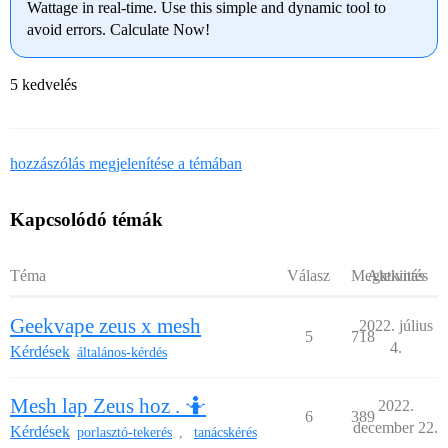
Wattage in real-time. Use this simple and dynamic tool to
avoid errors. Calculate Now!
5 kedvelés
hozzászólás megjelenítése a témában
Kapcsolódó témák
Téma
Válasz
Megtekintés
Aktivitás
Geekvape zeus x mesh
2022. július
5
718
4.
Kérdések
általános-kérdés
Mesh lap Zeus hoz . 🤷
2022.
6
389
december 22.
Kérdések
porlasztó-tekerés
tanácskérés
,