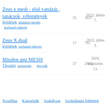
Zeus x mesh - első vattázás ,
2023. június
tanácsok, vélemények
35
1657
7.
Kérdések
általános-kérdés
,
porlasztó-tekerés
Zeus X dual
2022. július
17
701
3.
Kérdések
porlasztó-tekerés
2024.
Minden ami MESH
37
2802
augusztus
Társalgó
tapasztalat
lets-talk
,
13.
Kezdőlap
Kategóriák
Szabályzat
Szolgáltatási feltételek