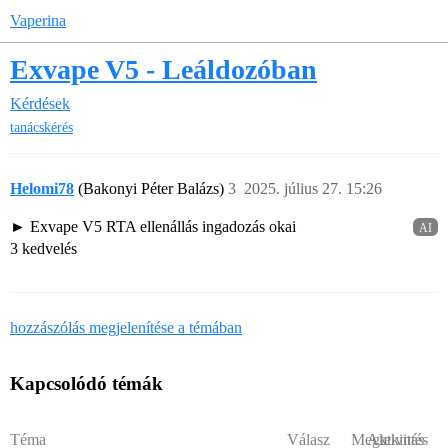
Vaperina
Exvape V5 - Leáldozóban
Kérdések
tanácskérés
Helomi78
(Bakonyi Péter Balázs)
3
2025. július 27. 15:26
Exvape V5 RTA ellenállás ingadozás okai
AI
3 kedvelés
hozzászólás megjelenítése a témában
Kapcsolódó témák
Téma
Válasz
Megtekintés
Aktivitás