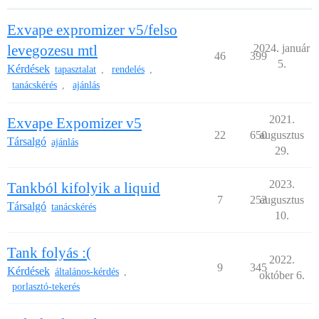
Exvape expromizer v5/felso
levegozesu mtl
2024. január
46
399
5.
Kérdések
tapasztalat
rendelés
,
,
tanácskérés
ajánlás
,
2021.
Exvape Expomizer v5
22
650
augusztus
Társalgó
ajánlás
29.
2023.
Tankból kifolyik a liquid
7
253
augusztus
Társalgó
tanácskérés
10.
Tank folyás :(
2022.
9
345
Kérdések
általános-kérdés
,
október 6.
porlasztó-tekerés