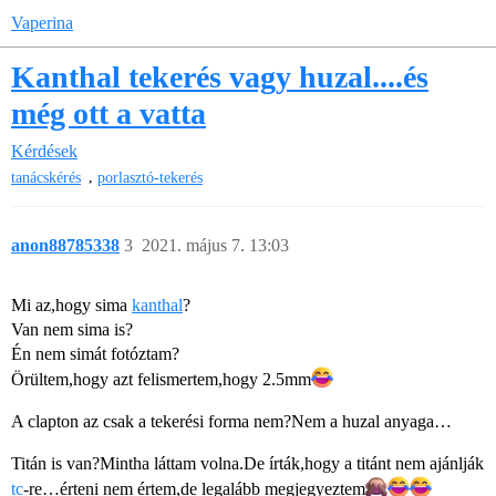
Vaperina
Kanthal tekerés vagy huzal....és
még ott a vatta
Kérdések
,
tanácskérés
porlasztó-tekerés
anon88785338
3
2021. május 7. 13:03
Mi az,hogy sima
kanthal
?
Van nem sima is?
Én nem simát fotóztam?
Örültem,hogy azt felismertem,hogy 2.5mm​
A clapton az csak a tekerési forma nem?Nem a huzal anyaga…
Titán is van?Mintha láttam volna.De írták,hogy a titánt nem ajánlják
tc
-re…érteni nem értem,de legalább megjegyeztem​