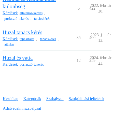
különbség
2022. február
6
422
28.
Kérdések
általános-kérdés
,
porlasztó-tekerés
tanácskérés
,
Huzal tanàcs kérés
2023. január
35
400
Kérdések
tapasztalat
tanácskérés
,
,
13.
ajánlás
Huzal és vatta
2024. február
12
259
23.
Kérdések
porlasztó-tekerés
Kezdőlap
Kategóriák
Szabályzat
Szolgáltatási feltételek
Adatvédelmi szabályzat