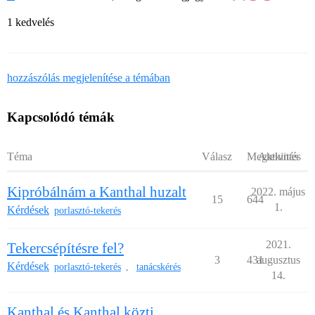
1 kedvelés
hozzászólás megjelenítése a témában
Kapcsolódó témák
Téma
Válasz
Megtekintés
Aktivitás
Kipróbálnám a Kanthal huzalt
2022. május
15
644
1.
Kérdések
porlasztó-tekerés
2021.
Tekercsépítésre fel?
3
431
augusztus
Kérdések
porlasztó-tekerés
tanácskérés
,
14.
Kanthal és Kanthal közti