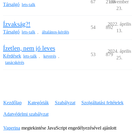
67
2138
november
Társalgó
lets-talk
23.
Ízvakság?!
2022. április
54
892
13.
Társalgó
lets-talk
általános-kérdés
,
Ízetlen, nem jó leves
2024. április
53
879
Kérdések
lets-talk
keverés
,
,
25.
tanácskérés
Kezdőlap
Kategóriák
Szabályzat
Szolgáltatási feltételek
Adatvédelmi szabályzat
Vaperina
megtekintése JavaScript engedélyezésével ajánlott