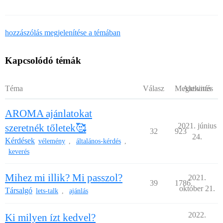
hozzászólás megjelenítése a témában
Kapcsolódó témák
Téma
Válasz
Megtekintés
Aktivitás
AROMA ajánlatokat
2021. június
szeretnék tőletek🥰
32
923
24.
Kérdések
vélemény
általános-kérdés
,
,
keverés
Mihez mi illik? Mi passzol?
2021.
39
1786
október 21.
Társalgó
lets-talk
ajánlás
,
2022.
Ki milyen ízt kedvel?