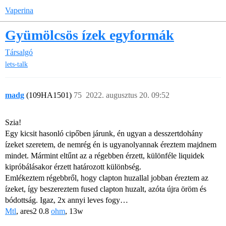
Vaperina
Gyümölcsös ízek egyformák
Társalgó
lets-talk
madg
(109HA1501)
75
2022. augusztus 20. 09:52
Szia!
Egy kicsit hasonló cipőben járunk, én ugyan a desszertdohány
ízeket szeretem, de nemrég én is ugyanolyannak éreztem majdnem
mindet. Mármint eltűnt az a régebben érzett, különféle liquidek
kipróbálásakor érzett határozott különbség.
Emlékeztem régebbről, hogy clapton huzallal jobban éreztem az
ízeket, így beszereztem fused clapton huzalt, azóta újra öröm és
bódottság. Igaz, 2x annyi leves fogy…
Mtl
, ares2 0.8
ohm
, 13w