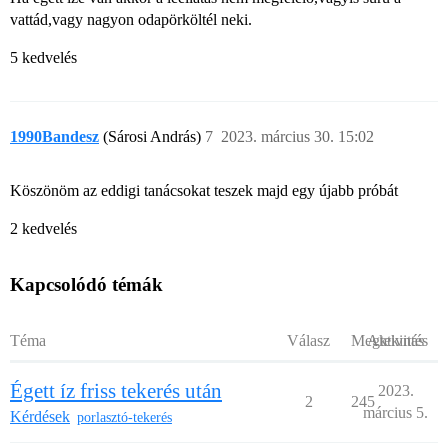
vattád,vagy nagyon odapörköltél neki.
5 kedvelés
1990Bandesz
(Sárosi András)
7
2023. március 30. 15:02
Köszönöm az eddigi tanácsokat teszek majd egy újabb próbát
2 kedvelés
Kapcsolódó témák
Téma
Válasz
Megtekintés
Aktivitás
Égett íz friss tekerés után
2023.
2
245
március 5.
Kérdések
porlasztó-tekerés