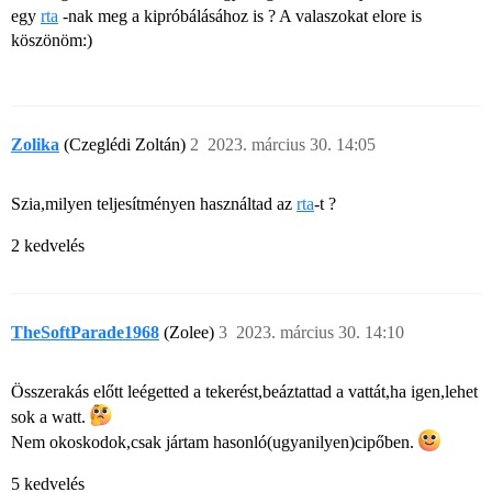
egy
rta
-nak meg a kipróbálásához is ? A valaszokat elore is
köszönöm:)
Zolika
(Czeglédi Zoltán)
2
2023. március 30. 14:05
Szia,milyen teljesítményen használtad az
rta
-t ?
2 kedvelés
TheSoftParade1968
(Zolee)
3
2023. március 30. 14:10
Összerakás előtt leégetted a tekerést,beáztattad a vattát,ha igen,lehet
sok a watt.
Nem okoskodok,csak jártam hasonló(ugyanilyen)cipőben.
5 kedvelés