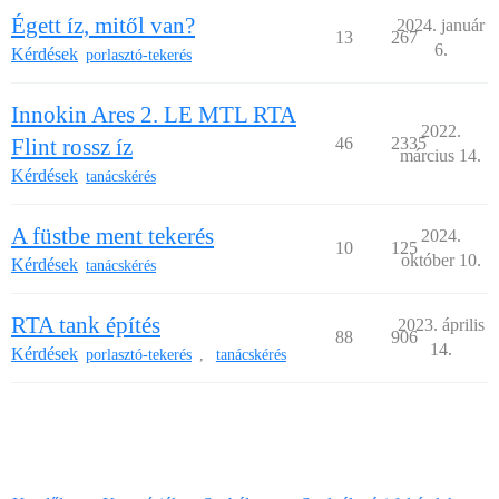
Égett íz, mitől van?
2024. január
13
267
6.
Kérdések
porlasztó-tekerés
Innokin Ares 2. LE MTL RTA
2022.
Flint rossz íz
46
2335
március 14.
Kérdések
tanácskérés
A füstbe ment tekerés
2024.
10
125
október 10.
Kérdések
tanácskérés
RTA tank építés
2023. április
88
906
14.
Kérdések
porlasztó-tekerés
tanácskérés
,