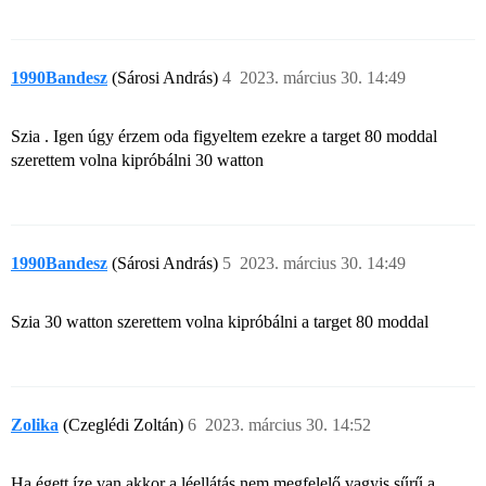
1990Bandesz
(Sárosi András)
4
2023. március 30. 14:49
Szia . Igen úgy érzem oda figyeltem ezekre a target 80 moddal
szerettem volna kipróbálni 30 watton
1990Bandesz
(Sárosi András)
5
2023. március 30. 14:49
Szia 30 watton szerettem volna kipróbálni a target 80 moddal
Zolika
(Czeglédi Zoltán)
6
2023. március 30. 14:52
Ha égett íze van akkor a léellátás nem megfelelő,vagyis sűrű a