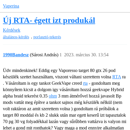
Vaperina
Új RTA- égett izt produkál
Kérdések
,
általános-kérdés
porlasztó-tekerés
1990Bandesz
(Sárosi András)
1
2023. március 30. 13:54
Üdv mindenkinek! Eddig egy Vaporesso target 80 gtx 26 pod
készülék szettet használtam, viszont váltani szerettem volna
RTA
ra
. Vásároltam is egy tankot GeekVape creed
rta
- gondoltam meg
könnyítem kicsit a dolgom igy vásároltam hozzá geekvape Hybrid
alpha braid tekerést 0.35
ohm
3 mm átmérővel hozzá javasolt Bp
mods vattát meg építve a tankot sajnos még készülék nélkül (nem
volt raktáron az amit szerettem volna ) gondoltam rá próbálok a
target 80 moddal és kb 2 slukk után mar egett keserű izt tapasztalok
70 pg 30 vg folyadékkal lazán vagy sűrűbben vattázva is valyon mi
lehet a gond mit ronthatok? Vagy maga a mod ennyire alkalmatlan