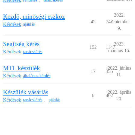
Kérdések
rendelés
tanácskérés
,
2022.
Kezdő, minőségi eszköz
45
747
szeptember
Kérdések
ajánlás
9.
Segítség kérés
2023.
152
1147
március 16.
Kérdések
tanácskérés
MTL készülék
2022. június
17
355
11.
Kérdések
általános-kérdés
Készülék vásárlás
2022. április
6
402
20.
Kérdések
tanácskérés
ajánlás
,