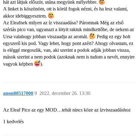
hát azt látjuk először, utána megyünk mélyebbre.
A linket is köszönöm, ott is körül fogok nézni, és ha lesz valami,
akkor idebiggyesztem.
Az Eleafnek milyen az íz visszaadása? Páromnak Még az első
szériás pico van, ugyanazt a lötyit raktuk mindkettőbe, de nekem az
Ursa valahogy jobban visszaadja az aromát.
Pedig ez egy holt
egyszerű kis pod. Vagy lehet, hogy pont azért? Ahogy olvastam, ez
is eléggé megoszlik, van, aki szerint a podok adják jobban vissza,
mások szerint a nem podok (azoknak nem is tudom a nevét, ennyire
vagyok képben
).
anon80517000
9
2022. december 26. 13:30
Az Eleaf Pico az egy MOD…tehát nincs köze az ízvisszaadáshoz
1 kedvelés