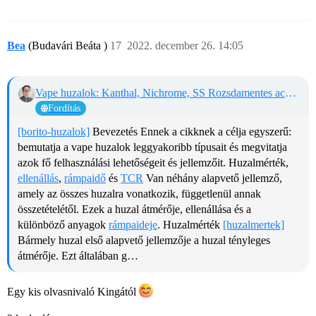
Bea
(Budavári Beáta )
17
2022. december 26. 14:05
Vape huzalok: Kanthal, Nichrome, SS Rozsdamentes acél és egyéb
Fordítás
[borito-huzalok]
Bevezetés Ennek a cikknek a célja egyszerű:
bemutatja a vape huzalok leggyakoribb típusait és megvitatja
azok fő felhasználási lehetőségeit és jellemzőit.
Huzalmérték,
ellenállás
,
rámpaidő
és
TCR
Van néhány alapvető jellemző,
amely az összes huzalra vonatkozik, függetlenül annak
összetételétől. Ezek a huzal átmérője, ellenállása és a
különböző anyagok
rámpaideje
.
Huzalmérték
[huzalmertek]
Bármely huzal első alapvető jellemzője a huzal tényleges
átmérője. Ezt általában g…
Egy kis olvasnivaló Kingától