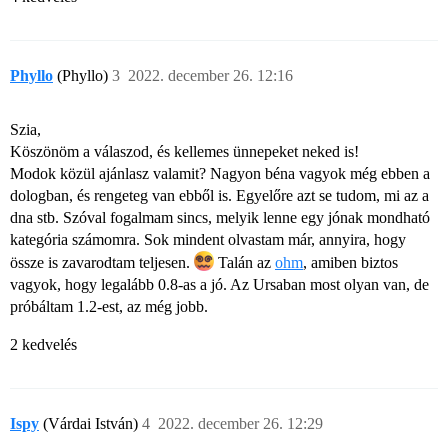
Phyllo
(Phyllo)
3
2022. december 26. 12:16
Szia,
Köszönöm a válaszod, és kellemes ünnepeket neked is!
Modok közül ajánlasz valamit? Nagyon béna vagyok még ebben a
dologban, és rengeteg van ebből is. Egyelőre azt se tudom, mi az a
dna stb. Szóval fogalmam sincs, melyik lenne egy jónak mondható
kategória számomra. Sok mindent olvastam már, annyira, hogy
össze is zavarodtam teljesen.
Talán az
ohm
, amiben biztos
vagyok, hogy legalább 0.8-as a jó. Az Ursaban most olyan van, de
próbáltam 1.2-est, az még jobb.
2 kedvelés
Ispy
(Várdai István)
4
2022. december 26. 12:29