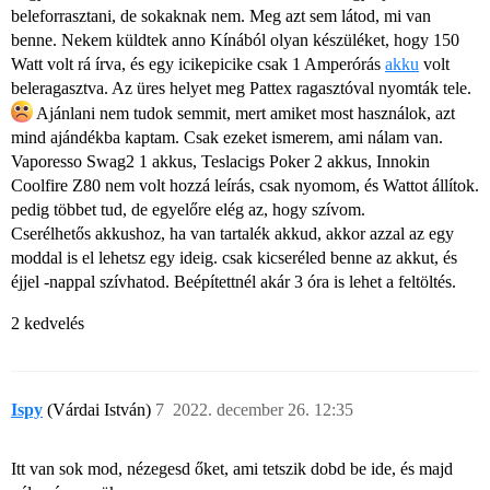
beleforrasztani, de sokaknak nem. Meg azt sem látod, mi van
benne. Nekem küldtek anno Kínából olyan készüléket, hogy 150
Watt volt rá írva, és egy icikepicike csak 1 Amperórás
akku
volt
beleragasztva. Az üres helyet meg Pattex ragasztóval nyomták tele.
Ajánlani nem tudok semmit, mert amiket most használok, azt
mind ajándékba kaptam. Csak ezeket ismerem, ami nálam van.
Vaporesso Swag2 1 akkus, Teslacigs Poker 2 akkus, Innokin
Coolfire Z80 nem volt hozzá leírás, csak nyomom, és Wattot állítok.
pedig többet tud, de egyelőre elég az, hogy szívom.
Cserélhetős akkushoz, ha van tartalék akkud, akkor azzal az egy
moddal is el lehetsz egy ideig. csak kicseréled benne az akkut, és
éjjel -nappal szívhatod. Beépítettnél akár 3 óra is lehet a feltöltés.
2 kedvelés
Ispy
(Várdai István)
7
2022. december 26. 12:35
Itt van sok mod, nézegesd őket, ami tetszik dobd be ide, és majd