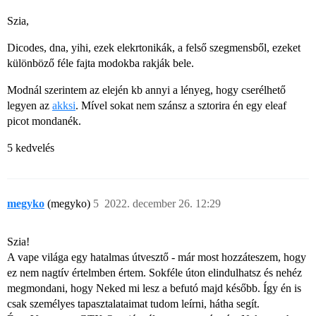
Szia,
Dicodes, dna, yihi, ezek elekrtonikák, a felső szegmensből, ezeket
különböző féle fajta modokba rakják bele.
Modnál szerintem az elején kb annyi a lényeg, hogy cserélhető
legyen az
akksi
. Mível sokat nem szánsz a sztorira én egy eleaf
picot mondanék.
5 kedvelés
megyko
(megyko)
5
2022. december 26. 12:29
Szia!
A vape világa egy hatalmas útvesztő - már most hozzáteszem, hogy
ez nem nagtív értelmben értem. Sokféle úton elindulhatsz és nehéz
megmondani, hogy Neked mi lesz a befutó majd később. Így én is
csak személyes tapasztalataimat tudom leírni, hátha segít.