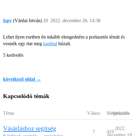
Ispy
(Várdai István)
20
2022. december 26. 14:38
Lehet ilyen esetben én inkább elengedném a porlasztós témát és
vennék egy rtat meg
kanthal
húzalt.
5 kedvelés
következő oldal →
Kapcsolódó témák
Téma
Válasz
Megtekintés
Aktivitás
Vásárláshoz segítség
2022.
7
419
december 19.