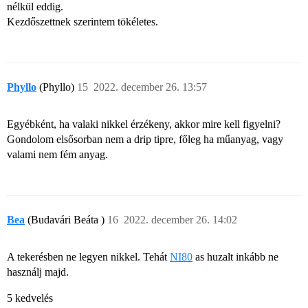
nélkül eddig.
Kezdőszettnek szerintem tökéletes.
Phyllo
(Phyllo)
15
2022. december 26. 13:57
Egyébként, ha valaki nikkel érzékeny, akkor mire kell figyelni?
Gondolom elsősorban nem a drip tipre, főleg ha műanyag, vagy
valami nem fém anyag.
Bea
(Budavári Beáta )
16
2022. december 26. 14:02
A tekerésben ne legyen nikkel. Tehát
NI80
as huzalt inkább ne
használj majd.
5 kedvelés