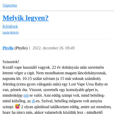
Vaperina
Melyik legyen?
Kérdések
tanácskérés
Phyllo
(Phyllo)
1
2022. december 26. 09:49
Sziasztok!
Kezdő vape használó vagyok. 22 év dohányzás után szeretném
letenni végre a cigit. Nem mondhatom magam láncdohányosnak,
naponta kb. 10-15 szálat szívtam (a 15 már soknak számított).
Jelenleg (extra gyors válogatás után) egy Lost Vape Ursa Baby-m
van, péntek óta. Viszont, szeretnék egy komolyabb gépet is,
mindenképp
mtl
-re valót. Ami eddig szimpi volt, mind belsőleg-
mind külsőleg, az
dl
-es. Szóval, belsőleg mégsem volt annyira
szimpi.
2 olyan ajánlással találkoztam eddig, amire azt mondom,
hogy ha nincs más, akkor valamelyik közülük lesz - mindkettő