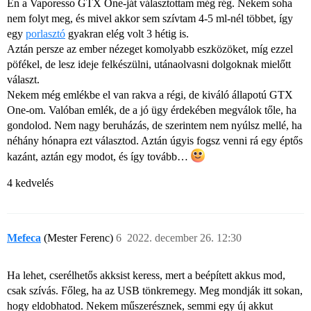
Én a Vaporesso GTX One-ját választottam még rég. Nekem soha
nem folyt meg, és mivel akkor sem szívtam 4-5 ml-nél többet, így
egy
porlasztó
gyakran elég volt 3 hétig is.
Aztán persze az ember nézeget komolyabb eszközöket, míg ezzel
pöfékel, de lesz ideje felkészülni, utánaolvasni dolgoknak mielőtt
választ.
Nekem még emlékbe el van rakva a régi, de kiváló állapotú GTX
One-om. Valóban emlék, de a jó ügy érdekében megválok tőle, ha
gondolod. Nem nagy beruházás, de szerintem nem nyúlsz mellé, ha
néhány hónapra ezt választod. Aztán úgyis fogsz venni rá egy éptős
kazánt, aztán egy modot, és így tovább…
4 kedvelés
Mefeca
(Mester Ferenc)
6
2022. december 26. 12:30
Ha lehet, cserélhetős akksist keress, mert a beépített akkus mod,
csak szívás. Főleg, ha az USB tönkremegy. Meg mondják itt sokan,
hogy eldobhatod. Nekem műszerésznek, semmi egy új akkut