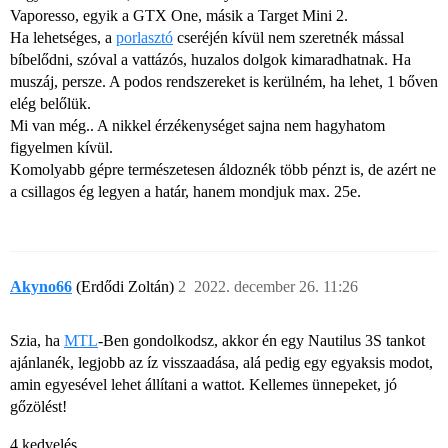
Vaporesso, egyik a GTX One, másik a Target Mini 2.
Ha lehetséges, a
porlasztó
cseréjén kívül nem szeretnék mással
bíbelődni, szóval a vattázós, huzalos dolgok kimaradhatnak. Ha
muszáj, persze. A podos rendszereket is kerülném, ha lehet, 1 bőven
elég belőlük.
Mi van még.. A nikkel érzékenységet sajna nem hagyhatom
figyelmen kívül.
Komolyabb gépre természetesen áldoznék több pénzt is, de azért ne
a csillagos ég legyen a határ, hanem mondjuk max. 25e.
Akyno66
(Erdődi Zoltán)
2
2022. december 26. 11:26
Szia, ha
MTL
-Ben gondolkodsz, akkor én egy Nautilus 3S tankot
ajánlanék, legjobb az íz visszaadása, alá pedig egy egyaksis modot,
amin egyesével lehet állítani a wattot. Kellemes ünnepeket, jó
gőzölést!
4 kedvelés