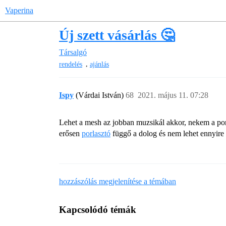
Vaperina
Új szett vásárlás 🤔
Társalgó
,
rendelés
ajánlás
Ispy
(Várdai István)
68
2021. május 11. 07:28
Lehet a mesh az jobban muzsikál akkor, nekem a poris
erősen
porlasztó
függő a dolog és nem lehet ennyire l
hozzászólás megjelenítése a témában
Kapcsolódó témák