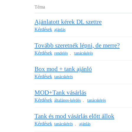
Téma
Ajánlatott kérek DL szettre
Kérdések
ajánlás
Tovább szeretnék lépni, de merre?
Kérdések
rendelés
tanácskérés
,
Box mod + tank ajánló
Kérdések
tanácskérés
MOD+Tank vásárlás
Kérdések
általános-kérdés
tanácskérés
,
Tank és mod vásárlás előtt állok
Kérdések
tanácskérés
ajánlás
,