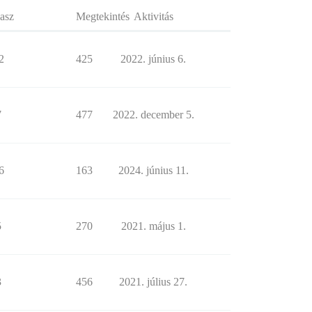
asz
Megtekintés
Aktivitás
2
425
2022. június 6.
7
477
2022. december 5.
6
163
2024. június 11.
5
270
2021. május 1.
3
456
2021. július 27.