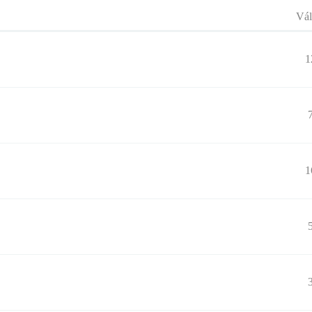
Vál
1
1