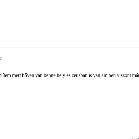
9
mlítem mert bőven van benne hely és zeusban is van amiben viszont már