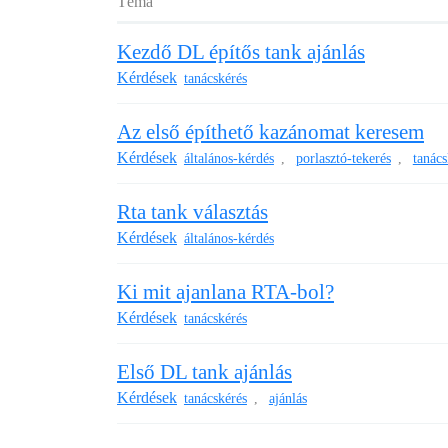
Téma
Kezdő DL építős tank ajánlás
Kérdések
tanácskérés
Az első építhető kazánomat keresem
Kérdések
általános-kérdés
porlasztó-tekerés
tanács
,
,
Rta tank választás
Kérdések
általános-kérdés
Ki mit ajanlana RTA-bol?
Kérdések
tanácskérés
Első DL tank ajánlás
Kérdések
tanácskérés
ajánlás
,