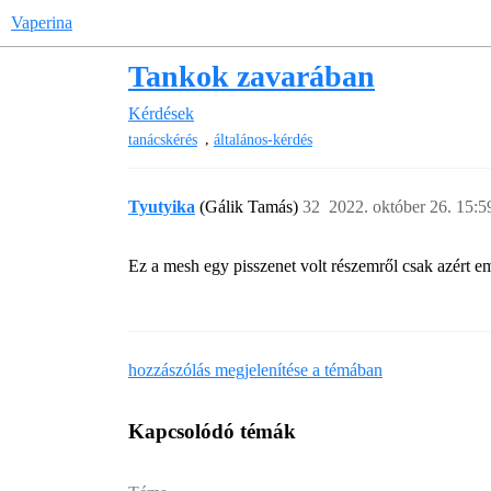
Vaperina
Tankok zavarában
Kérdések
,
tanácskérés
általános-kérdés
Tyutyika
(Gálik Tamás)
32
2022. október 26. 15:5
Ez a mesh egy pisszenet volt részemről csak azért e
hozzászólás megjelenítése a témában
Kapcsolódó témák