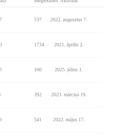
asz
Megtekintés
Aktivitás
7
537
2022. augusztus 7.
0
1734
2021. április 2.
5
160
2025. július 1.
8
392
2023. március 19.
3
541
2022. május 17.