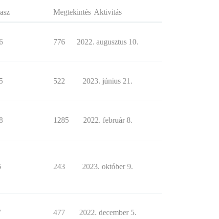
asz
Megtekintés
Aktivitás
6
776
2022. augusztus 10.
5
522
2023. június 21.
8
1285
2022. február 8.
6
243
2023. október 9.
7
477
2022. december 5.