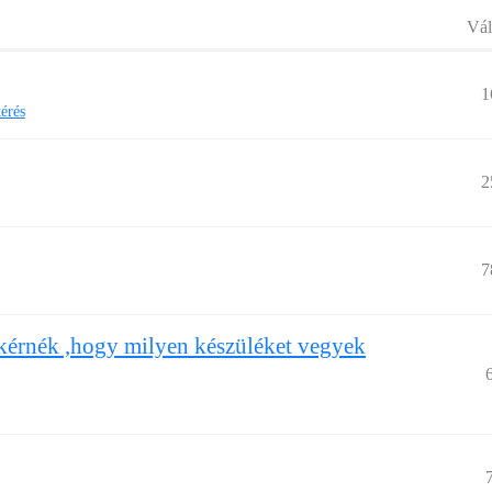
Vál
1
érés
2
7
t kérnék ,hogy milyen készüléket vegyek