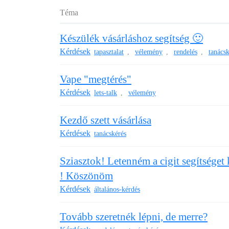
Téma
Készülék vásárláshoz segítség 🙂
Kérdések
tapasztalat
vélemény
rendelés
tanácsk
,
,
,
Vape "megtérés"
Kérdések
lets-talk
vélemény
,
Kezdő szett vásárlása
Kérdések
tanácskérés
Sziasztok! Letenném a cigit segítsége
! Köszönöm
Kérdések
általános-kérdés
Tovább szeretnék lépni, de merre?