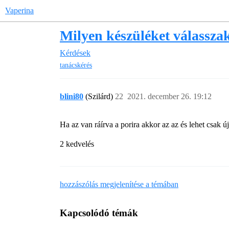
Vaperina
Milyen készüléket válasszak
Kérdések
tanácskérés
blini80
(Szilárd)
22
2021. december 26. 19:12
Ha az van ráírva a porira akkor az az és lehet csak újr
2 kedvelés
hozzászólás megjelenítése a témában
Kapcsolódó témák