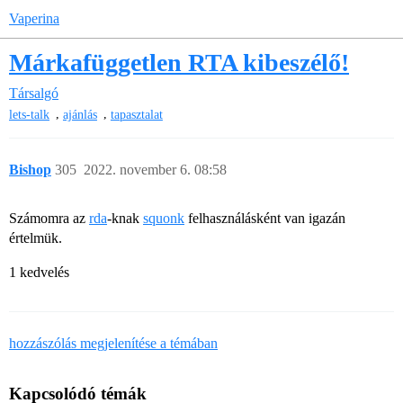
Vaperina
Márkafüggetlen RTA kibeszélő!
Társalgó
,
,
lets-talk
ajánlás
tapasztalat
Bishop
305
2022. november 6. 08:58
Számomra az
rda
-knak
squonk
felhasználásként van igazán
értelmük.
1 kedvelés
hozzászólás megjelenítése a témában
Kapcsolódó témák