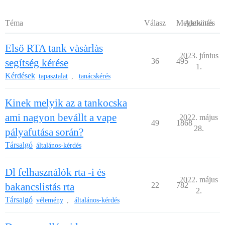
Téma
Válasz
Megtekintés
Aktivitás
Első RTA tank vàsàrlàs
2023. június
segítség kérése
36
495
1.
Kérdések
tapasztalat
tanácskérés
,
Kinek melyik az a tankocska
ami nagyon bevállt a vape
2022. május
49
1868
28.
pályafutása során?
Társalgó
általános-kérdés
Dl felhasználók rta -i és
2022. május
bakancslistás rta
22
782
2.
Társalgó
vélemény
általános-kérdés
,