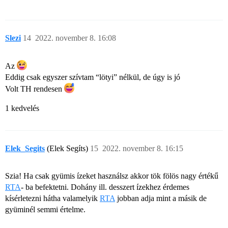
Slezi
14
2022. november 8. 16:08
Az
Eddig csak egyszer szívtam “lötyi” nélkül, de úgy is jó
Volt TH rendesen
1 kedvelés
Elek_Segits
(Elek Segíts)
15
2022. november 8. 16:15
Szia! Ha csak gyümis ízeket használsz akkor tök fölös nagy értékű
RTA
- ba befektetni. Dohány ill. desszert ízekhez érdemes
kísérletezni hátha valamelyik
RTA
jobban adja mint a másik de
gyüminél semmi értelme.