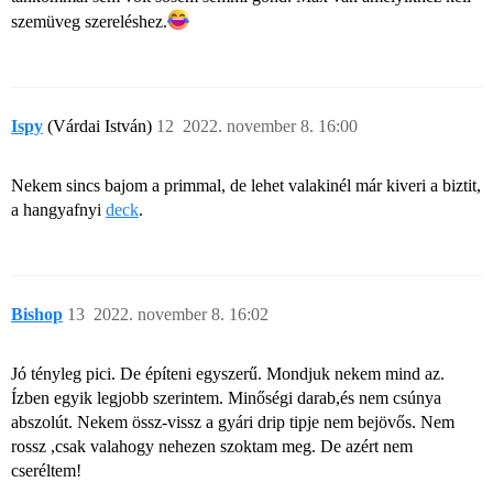
szemüveg szereléshez.
Ispy
(Várdai István)
12
2022. november 8. 16:00
Nekem sincs bajom a primmal, de lehet valakinél már kiveri a biztit,
a hangyafnyi
deck
.
Bishop
13
2022. november 8. 16:02
Jó tényleg pici. De építeni egyszerű. Mondjuk nekem mind az.
Ízben egyik legjobb szerintem. Minőségi darab,és nem csúnya
abszolút. Nekem össz-vissz a gyári drip tipje nem bejövős. Nem
rossz ,csak valahogy nehezen szoktam meg. De azért nem
cseréltem!