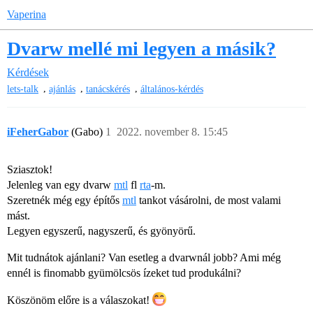
Vaperina
Dvarw mellé mi legyen a másik?
Kérdések
,
,
,
lets-talk
ajánlás
tanácskérés
általános-kérdés
iFeherGabor
(Gabo)
1
2022. november 8. 15:45
Sziasztok!
Jelenleg van egy dvarw
mtl
fl
rta
-m.
Szeretnék még egy építős
mtl
tankot vásárolni, de most valami
mást.
Legyen egyszerű, nagyszerű, és gyönyörű.
Mit tudnátok ajánlani? Van esetleg a dvarwnál jobb? Ami még
ennél is finomabb gyümölcsös ízeket tud produkálni?
Köszönöm előre is a válaszokat!