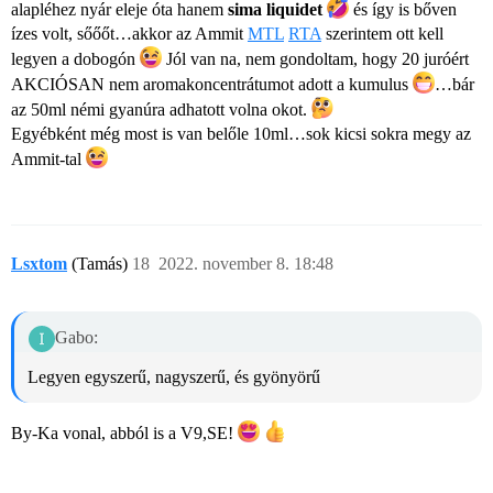
alapléhez nyár eleje óta hanem
sima liquidet
és így is bőven
ízes volt, sőőőt…akkor az Ammit
MTL
RTA
szerintem ott kell
legyen a dobogón
Jól van na, nem gondoltam, hogy 20 juróért
AKCIÓSAN nem aromakoncentrátumot adott a kumulus
…bár
az 50ml némi gyanúra adhatott volna okot.
Egyébként még most is van belőle 10ml…sok kicsi sokra megy az
Ammit-tal
Lsxtom
(Tamás)
18
2022. november 8. 18:48
Gabo:
Legyen egyszerű, nagyszerű, és gyönyörű
By-Ka vonal, abból is a V9,SE!