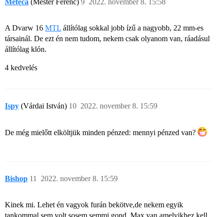
Mefeca
(Mester Ferenc)
9
2022. november 8. 15:58
A Dvarw 16
MTL
állítólag sokkal jobb ízű a nagyobb, 22 mm-es
társainál. De ezt én nem tudom, nekem csak olyanom van, ráadásul
állítólag klón.
4 kedvelés
Ispy
(Várdai István)
10
2022. november 8. 15:59
De még mielőtt elköltjük minden pénzed: mennyi pénzed van?
Bishop
11
2022. november 8. 15:59
Kinek mi. Lehet én vagyok furán bekötve,de nekem egyik
tankommal sem volt sosem semmi gond. Max van amelyikhez kell