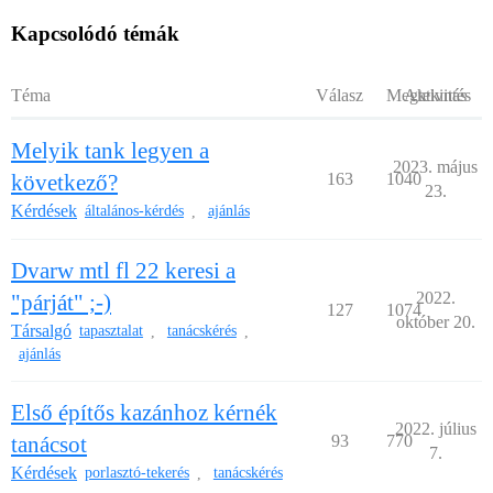
Kapcsolódó témák
Téma
Válasz
Megtekintés
Aktivitás
Melyik tank legyen a
2023. május
következő?
163
1040
23.
Kérdések
általános-kérdés
ajánlás
,
Dvarw mtl fl 22 keresi a
2022.
"párját" ;-)
127
1074
október 20.
Társalgó
tapasztalat
tanácskérés
,
,
ajánlás
Első építős kazánhoz kérnék
2022. július
tanácsot
93
770
7.
Kérdések
porlasztó-tekerés
tanácskérés
,