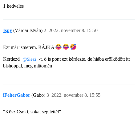
1 kedvelés
Ispy
(Várdai István)
2
2022. november 8. 15:50
Ezt már ismerem, BÁJKA
Kérdezd
-t, ő is pont ezt kérdezte, de hiába erőlködött itt
@Slezi
bishoppal, meg mittomén
iFeherGabor
(Gabo)
3
2022. november 8. 15:55
“Kösz Csoki, sokat segítettél”