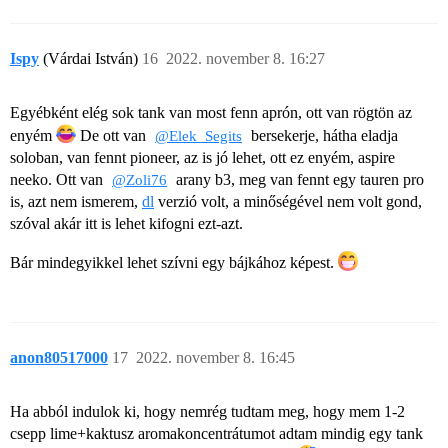
Ispy
(Várdai István)
16
2022. november 8. 16:27
Egyébként elég sok tank van most fenn aprón, ott van rögtön az
enyém
De ott van
bersekerje, hátha eladja
@Elek_Segits
soloban, van fennt pioneer, az is jó lehet, ott ez enyém, aspire
neeko. Ott van
arany b3, meg van fennt egy tauren pro
@Zoli76
is, azt nem ismerem,
dl
verzió volt, a minőségével nem volt gond,
szóval akár itt is lehet kifogni ezt-azt.
Bár mindegyikkel lehet szívni egy bájkához képest.
anon80517000
17
2022. november 8. 16:45
Ha abból indulok ki, hogy nemrég tudtam meg, hogy mem 1-2
csepp lime+kaktusz aromakoncentrátumot adtam mindig egy tank