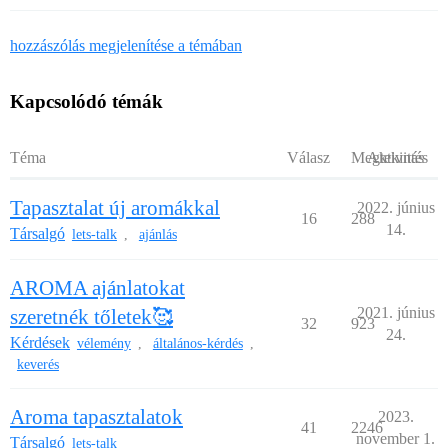
hozzászólás megjelenítése a témában
Kapcsolódó témák
Téma
Válasz
Megtekintés
Aktivitás
Tapasztalat új aromákkal
2022. június
16
288
14.
Társalgó
lets-talk
ajánlás
,
AROMA ajánlatokat
2021. június
szeretnék tőletek🥰
32
923
24.
Kérdések
vélemény
általános-kérdés
,
,
keverés
Aroma tapasztalatok
2023.
41
2246
november 1.
Társalgó
lets-talk