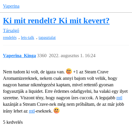
Vaperina
Ki mit rendelt? Ki mit kevert?
Társalgó
,
,
rendelés
lets-talk
tapasztalat
Vaperina_Kinga
3360
2022. augusztus 1. 16:24
Nem tudom ki volt, de igaza van.
+1 az Steam Crave
Aromamizereknek, nekem csak annyi bajom volt velük, hogy
nagyon hamar nikmérgezést kaptam, mivel rettentő gyorsan
fogyasztják a liquidet. Erre érdemes odafigyelni, ha valaki egy ilyet
szeretne. Viszont tény, hogy nagyon ízes cuccok. A legujabb
mtl
kazánját a Stream Crave-nek még nem próbáltam, de az már jobb
irány lehet az
mtl
-eseknek.
5 kedvelés