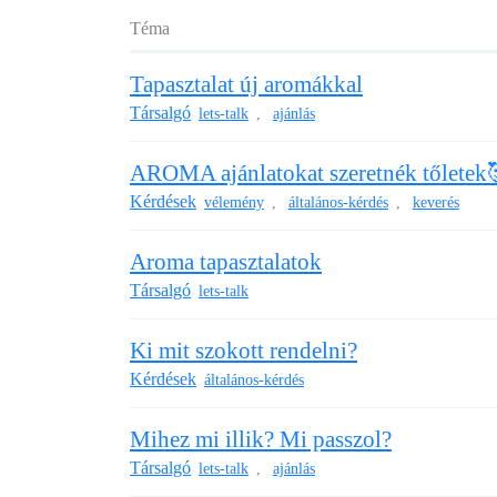
Téma
Tapasztalat új aromákkal
Társalgó
lets-talk
ajánlás
,
AROMA ajánlatokat szeretnék tőletek
Kérdések
vélemény
általános-kérdés
keverés
,
,
Aroma tapasztalatok
Társalgó
lets-talk
Ki mit szokott rendelni?
Kérdések
általános-kérdés
Mihez mi illik? Mi passzol?
Társalgó
lets-talk
ajánlás
,