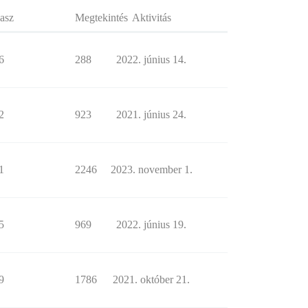
asz
Megtekintés
Aktivitás
6
288
2022. június 14.
2
923
2021. június 24.
1
2246
2023. november 1.
5
969
2022. június 19.
9
1786
2021. október 21.