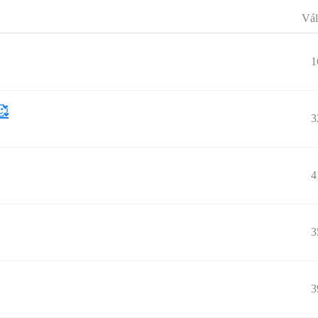
Vál
1
🥰
3
4
3
3