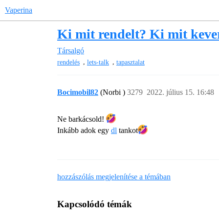
Vaperina
Ki mit rendelt? Ki mit keve
Társalgó
,
,
rendelés
lets-talk
tapasztalat
Bocimobil82
(Norbi )
3279
2022. július 15. 16:48
Ne barkácsold!
Inkább adok egy
dl
tankot​
hozzászólás megjelenítése a témában
Kapcsolódó témák