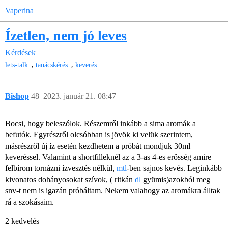
Vaperina
Ízetlen, nem jó leves
Kérdések
,
,
lets-talk
tanácskérés
keverés
Bishop
48
2023. január 21. 08:47
Bocsi, hogy beleszólok. Részemről inkább a sima aromák a
befutók. Egyrészről olcsóbban is jövök ki velük szerintem,
másrészről új íz esetén kezdhetem a próbát mondjuk 30ml
keveréssel. Valamint a shortfilleknél az a 3-as 4-es erősség amire
felbírom tornázni ízvesztés nélkül,
mtl
-ben sajnos kevés. Leginkább
kivonatos dohányosokat szívok, ( ritkán
dl
gyümis)azokból meg
snv-t nem is igazán próbáltam. Nekem valahogy az aromákra álltak
rá a szokásaim.
2 kedvelés