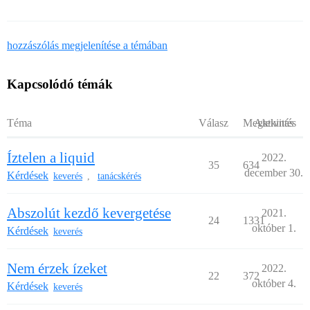
hozzászólás megjelenítése a témában
Kapcsolódó témák
Téma
Válasz
Megtekintés
Aktivitás
Íztelen a liquid
2022.
35
634
december 30.
Kérdések
keverés
tanácskérés
,
Abszolút kezdő kevergetése
2021.
24
1331
október 1.
Kérdések
keverés
Nem érzek ízeket
2022.
22
372
október 4.
Kérdések
keverés