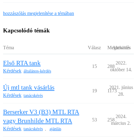
hozzászólás megjelenítése a témában
Kapcsolódó témák
Téma
Válasz
Megtekintés
Aktivitás
Első RTA tank
2022.
15
288
október 14.
Kérdések
általános-kérdés
Új mtl tank vásárlás
2021. június
19
1173
28.
Kérdések
tanácskérés
Berserker V3 (B3) MTL RTA
2024.
vagy Brunhilde MTL RTA
53
258
március 2.
Kérdések
tanácskérés
ajánlás
,