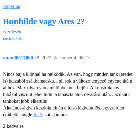
Vaperina
Bunhilde vagy Ares 2?
Kérdések
tanácskérés
anon80517000
78
2022. december 4. 08:13
Nincs baj a klónnal ha működik. Az van, hogy minden tank (eredeti
is) igazából zsákbamacska…túl sok a változó tényező egyénenként
ahhoz. Max olyan van ami többeknek bejön. A konstrukciós
hibákat viszont lehet tudni a tapasztalatok olvasása után…azokat a
tankokat jobb elkerülni.
Általánosságban kezdőknek én a felső légbeömlős, egyszerűen
építhető, single
RTA
-kat ajánlom.
2 kedvelés