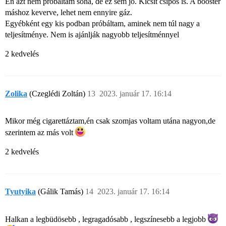
Én azt nem próbáltam soha, de ez sem jó. Kicsit csípős is. A booster
máshoz keverve, lehet nem ennyire gáz.
Egyébként egy kis podban próbáltam, aminek nem túl nagy a
teljesítménye. Nem is ajánlják nagyobb teljesítménnyel
2 kedvelés
Zolika
(Czeglédi Zoltán)
13
2023. január 17. 16:14
Mikor még cigarettáztam,én csak szomjas voltam utána nagyon,de
szerintem az más volt
2 kedvelés
Tyutyika
(Gálik Tamás)
14
2023. január 17. 16:14
Halkan a legbüdösebb , legragadósabb , legszínesebb a legjobb