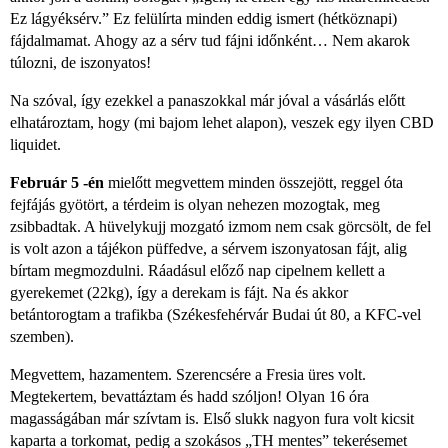
Ez lágyéksérv.” Ez felülírta minden eddig ismert (hétköznapi)
fájdalmamat. Ahogy az a sérv tud fájni időnként… Nem akarok
túlozni, de iszonyatos!
Na szóval, így ezekkel a panaszokkal már jóval a vásárlás előtt
elhatároztam, hogy (mi bajom lehet alapon), veszek egy ilyen CBD
liquidet.
Február 5 -én
mielőtt megvettem minden összejött, reggel óta
fejfájás gyötört, a térdeim is olyan nehezen mozogtak, meg
zsibbadtak. A hüvelykujj mozgató izmom nem csak görcsölt, de fel
is volt azon a tájékon püffedve, a sérvem iszonyatosan fájt, alig
bírtam megmozdulni. Ráadásul előző nap cipelnem kellett a
gyerekemet (22kg), így a derekam is fájt. Na és akkor
betántorogtam a trafikba (Székesfehérvár Budai út 80, a KFC-vel
szemben).
Megvettem, hazamentem. Szerencsére a Fresia üres volt.
Megtekertem, bevattáztam és hadd szóljon! Olyan 16 óra
magasságában már szívtam is. Első slukk nagyon fura volt kicsit
kaparta a torkomat, pedig a szokásos „TH mentes” tekerésemet