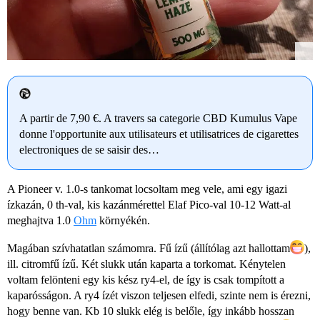
A partir de 7,90 €. A travers sa categorie CBD Kumulus Vape
donne l'opportunite aux utilisateurs et utilisatrices de cigarettes
electroniques de se saisir des…
A Pioneer v. 1.0-s tankomat locsoltam meg vele, ami egy igazi
ízkazán, 0 th-val, kis kazánmérettel Elaf Pico-val 10-12 Watt-al
meghajtva 1.0
Ohm
környékén.
Magában szívhatatlan számomra. Fű ízű (állítólag azt hallottam​
),
ill. citromfű ízű. Két slukk után kaparta a torkomat. Kénytelen
voltam felönteni egy kis kész ry4-el, de így is csak tompított a
kaparósságon. A ry4 ízét viszon teljesen elfedi, szinte nem is érezni,
hogy benne van. Kb 10 slukk elég is belőle, így inkább hosszan