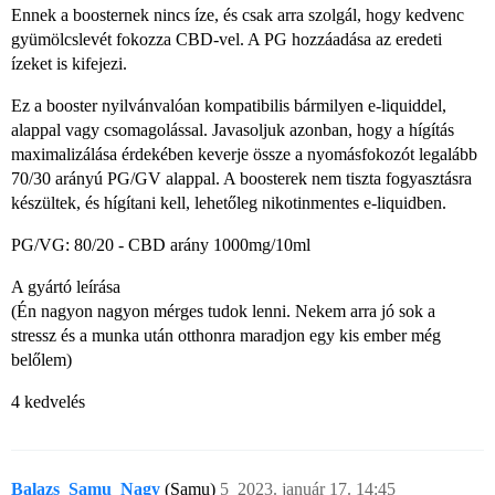
Ennek a boosternek nincs íze, és csak arra szolgál, hogy kedvenc
gyümölcslevét fokozza CBD-vel. A PG hozzáadása az eredeti
ízeket is kifejezi.
Ez a booster nyilvánvalóan kompatibilis bármilyen e-liquiddel,
alappal vagy csomagolással. Javasoljuk azonban, hogy a hígítás
maximalizálása érdekében keverje össze a nyomásfokozót legalább
70/30 arányú PG/GV alappal. A boosterek nem tiszta fogyasztásra
készültek, és hígítani kell, lehetőleg nikotinmentes e-liquidben.
PG/VG: 80/20 - CBD arány 1000mg/10ml
A gyártó leírása
(Én nagyon nagyon mérges tudok lenni. Nekem arra jó sok a
stressz és a munka után otthonra maradjon egy kis ember még
belőlem)
4 kedvelés
Balazs_Samu_Nagy
(Samu)
5
2023. január 17. 14:45