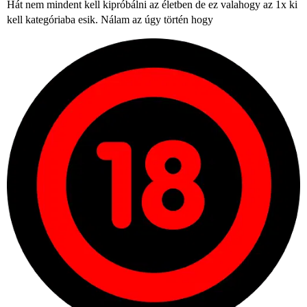
Hát nem mindent kell kipróbálni az életben de ez valahogy az 1x ki
kell kategóriaba esik. Nálam az úgy történ hogy