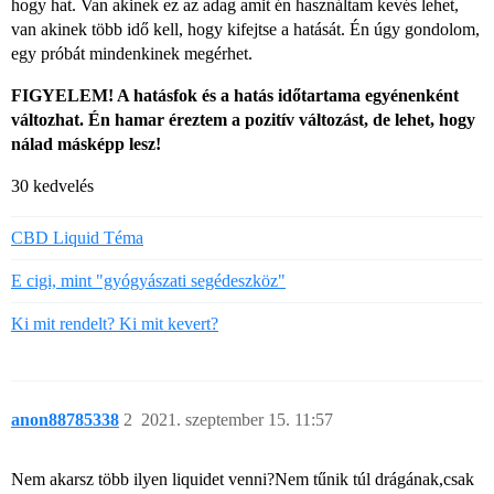
hogy hat. Van akinek ez az adag amit én használtam kevés lehet,
van akinek több idő kell, hogy kifejtse a hatását. Én úgy gondolom,
egy próbát mindenkinek megérhet.
FIGYELEM! A hatásfok és a hatás időtartama egyénenként
változhat. Én hamar éreztem a pozitív változást, de lehet, hogy
nálad másképp lesz!
30 kedvelés
CBD Liquid Téma
E cigi, mint "gyógyászati segédeszköz"
Ki mit rendelt? Ki mit kevert?
anon88785338
2
2021. szeptember 15. 11:57
Nem akarsz több ilyen liquidet venni?Nem tűnik túl drágának,csak