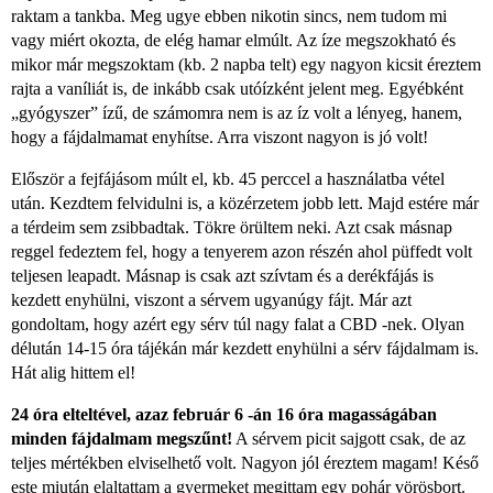
raktam a tankba. Meg ugye ebben nikotin sincs, nem tudom mi
vagy miért okozta, de elég hamar elmúlt. Az íze megszokható és
mikor már megszoktam (kb. 2 napba telt) egy nagyon kicsit éreztem
rajta a vaníliát is, de inkább csak utóízként jelent meg. Egyébként
„gyógyszer” ízű, de számomra nem is az íz volt a lényeg, hanem,
hogy a fájdalmamat enyhítse. Arra viszont nagyon is jó volt!
Először a fejfájásom múlt el, kb. 45 perccel a használatba vétel
után. Kezdtem felvidulni is, a közérzetem jobb lett. Majd estére már
a térdeim sem zsibbadtak. Tökre örültem neki. Azt csak másnap
reggel fedeztem fel, hogy a tenyerem azon részén ahol püffedt volt
teljesen leapadt. Másnap is csak azt szívtam és a derékfájás is
kezdett enyhülni, viszont a sérvem ugyanúgy fájt. Már azt
gondoltam, hogy azért egy sérv túl nagy falat a CBD -nek. Olyan
délután 14-15 óra tájékán már kezdett enyhülni a sérv fájdalmam is.
Hát alig hittem el!
24 óra elteltével, azaz február 6 -án 16 óra magasságában
minden fájdalmam megszűnt!
A sérvem picit sajgott csak, de az
teljes mértékben elviselhető volt. Nagyon jól éreztem magam! Késő
este miután elaltattam a gyermeket megittam egy pohár vörösbort.