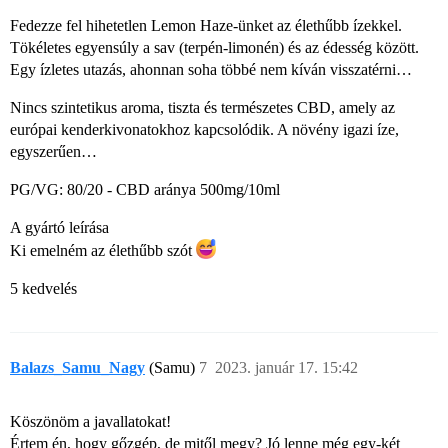
Fedezze fel hihetetlen Lemon Haze-ünket az élethűbb ízekkel.
Tökéletes egyensúly a sav (terpén-limonén) és az édesség között.
Egy ízletes utazás, ahonnan soha többé nem kíván visszatérni…
Nincs szintetikus aroma, tiszta és természetes CBD, amely az
európai kenderkivonatokhoz kapcsolódik. A növény igazi íze,
egyszerűen…
PG/VG: 80/20 - CBD aránya 500mg/10ml
A gyártó leírása
Ki emelném az élethűbb szót
5 kedvelés
Balazs_Samu_Nagy
(Samu)
7
2023. január 17. 15:42
Köszönöm a javallatokat!
Értem én, hogy gőzgép, de mitől megy? Jó lenne még egy-két