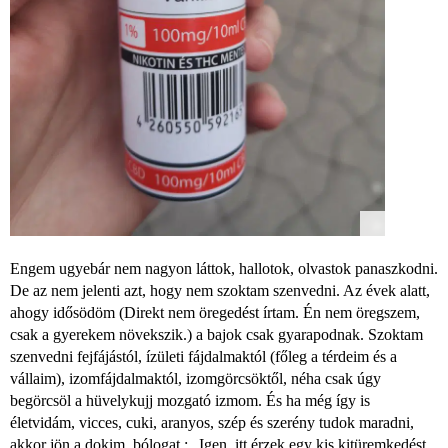
Engem ugyebár nem nagyon láttok, hallotok, olvastok panaszkodni.
De az nem jelenti azt, hogy nem szoktam szenvedni. Az évek alatt,
ahogy idősödöm (Direkt nem öregedést írtam. Én nem öregszem,
csak a gyerekem növekszik.) a bajok csak gyarapodnak. Szoktam
szenvedni fejfájástól, ízületi fájdalmaktól (főleg a térdeim és a
vállaim), izomfájdalmaktól, izomgörcsöktől, néha csak úgy
begörcsöl a hüvelykujj mozgató izmom. És ha még így is
életvidám, vicces, cuki, aranyos, szép és szerény tudok maradni,
akkor jön a dokim, bólogat : „Igen, itt érzek egy kis kitüremkedést.