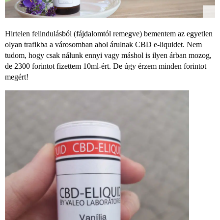
Hirtelen felindulásból (fájdalomtól remegve) bementem az egyetlen
olyan trafikba a városomban ahol árulnak CBD e-liquidet. Nem
tudom, hogy csak nálunk ennyi vagy máshol is ilyen árban mozog,
de 2300 forintot fizettem 10ml-ért. De úgy érzem minden forintot
megért!