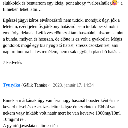
slukkolok és benttartom egy ideig, pont ahogy “valószínüleg​
” a
filmeken lehet látni…
Egészségügyi káros elváltozásról nem tudok, mondjuk úgy, jók a
leleteim, ezért jelentős jótékony hatásáról sem tudok beszámolni
eme folyadéknak. Lefekvés elött szoktam használni, alszom is mint
a bunda, mélyen és hosszan, de elötte is ez volt a gyakorlat. Mégís
gondolok mögé egy kis nyugtató hatást, stressz csökkentést, ami
napi rutinomra hat és remélem, nem csak egyfajta placebó hatás…
7 kedvelés
Tyutyika
(Gálik Tamás)
4
2023. január 17. 14:34
Ennek a márkának úgy van írva hogy használ booster ként és ne
keverd nic-el és ez az ízesítettre is igaz én szerintem. Ebből van
nekem vagy inkább volt natúr mert be van keverve 1000mg/10ml
10mg/ml re .
A gyartó javaslata natúr esetén