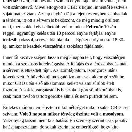
február 9 -én
, ébredés után szintén enyhe fájdalmaim voltak, nem
volt számottevő. Mivel elfogyott a CBD-s liquid, innentől kezdve a
sajátomat szívtam. Aznap enyhén fájt a fejem és enyhén zsibbadtak
a térdeim, itt-ott a sérvem is beköszönt, de még mindig örültem
neki, mert sokkal elviselhetőbb volt minden.
Február 10 -én
reggel, ugyanúgy kelés után 10 perccel enyhe fejfájás, enyhe
térdzsibbadással, sérvvel bla bla bla…. Egészen olyan este 18:30-
ig, amikor is kezdtek visszatérni a szokásos fájdalmak.
Innentől kezdve szépen lassan még 3 napba telt, hogy visszatérjen
minden a szokásos kerékvágásba. A fejfájás és a térdzsibbadás után
a sérvem is elkezdett fájni. Az izomfájdalom, izomgörcs utána
következett. A hüvelykujj mozgató izmom csak akkor görcsölt be
mikor CBD után első alkalommal kellett valami sűrűbb ételt
főznöm. A sok kavargatástól is be szokott görcsölni korábban is,
csak most tovább tartott görcsbe állnia és nem püffedt fel sem.
Érdekes módon nem éreztem nikotinéhséget mikor csak a CBD -set
szívtam.
Volt 3 napom mikor tényleg őszinte volt a mosolyom.
Viszonylag lassan ment ki a hatása. Én személy szerint csak pozitív
hatást tapasztaltam, de sokak szerint az emberfüggő, hogy kire,