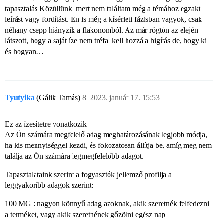
tapasztalás Közüllünk, mert nem találtam még a témához egzakt
leírást vagy fordítást. Én is még a kísérleti fázisban vagyok, csak
néhány csepp hiányzik a flakonomból. Az már rögtön az elején
látszott, hogy a saját íze nem tréfa, kell hozzá a higítás de, hogy ki
és hogyan…
Tyutyika
(Gálik Tamás)
8
2023. január 17. 15:53
Ez az ízesítetre vonatkozik
Az Ön számára megfelelő adag meghatározásának legjobb módja,
ha kis mennyiséggel kezdi, és fokozatosan állítja be, amíg meg nem
találja az Ön számára legmegfelelőbb adagot.
Tapasztalataink szerint a fogyasztók jellemző profilja a
leggyakoribb adagok szerint:
100 MG : nagyon könnyű adag azoknak, akik szeretnék felfedezni
a terméket, vagy akik szeretnének gőzölni egész nap