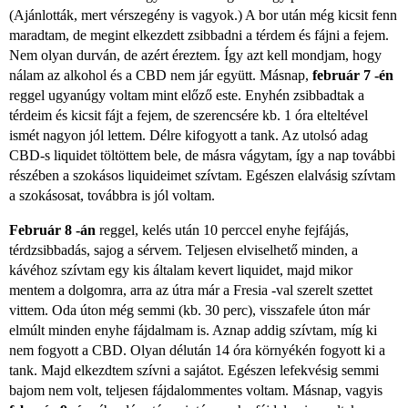
(Ajánlották, mert vérszegény is vagyok.) A bor után még kicsit fenn
maradtam, de megint elkezdett zsibbadni a térdem és fájni a fejem.
Nem olyan durván, de azért éreztem. Így azt kell mondjam, hogy
nálam az alkohol és a CBD nem jár együtt. Másnap,
február 7 -én
reggel ugyanúgy voltam mint előző este. Enyhén zsibbadtak a
térdeim és kicsit fájt a fejem, de szerencsére kb. 1 óra elteltével
ismét nagyon jól lettem. Délre kifogyott a tank. Az utolsó adag
CBD-s liquidet töltöttem bele, de másra vágytam, így a nap további
részében a szokásos liquideimet szívtam. Egészen elalvásig szívtam
a szokásosat, továbbra is jól voltam.
Február 8 -án
reggel, kelés után 10 perccel enyhe fejfájás,
térdzsibbadás, sajog a sérvem. Teljesen elviselhető minden, a
kávéhoz szívtam egy kis általam kevert liquidet, majd mikor
mentem a dolgomra, arra az útra már a Fresia -val szerelt szettet
vittem. Oda úton még semmi (kb. 30 perc), visszafele úton már
elmúlt minden enyhe fájdalmam is. Aznap addig szívtam, míg ki
nem fogyott a CBD. Olyan délután 14 óra környékén fogyott ki a
tank. Majd elkezdtem szívni a sajátot. Egészen lefekvésig semmi
bajom nem volt, teljesen fájdalommentes voltam. Másnap, vagyis