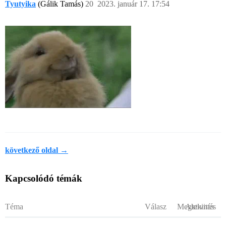
Tyutyika
(Gálik Tamás)
20
2023. január 17. 17:54
következő oldal →
Kapcsolódó témák
Téma
Válasz
Megtekintés
Aktivitás