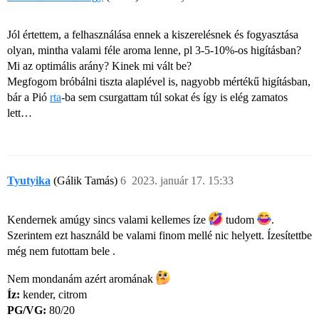
Jól értettem, a felhasználása ennek a kiszerelésnek és fogyasztása
olyan, mintha valami féle aroma lenne, pl 3-5-10%-os higításban?
Mi az optimális arány? Kinek mi vált be?
Megfogom bróbálni tiszta alaplével is, nagyobb mértékű higításban,
bár a Pió
rta
-ba sem csurgattam túl sokat és így is elég zamatos
lett…
Tyutyika
(Gálik Tamás)
6
2023. január 17. 15:33
Kendernek amúgy sincs valami kellemes íze
tudom
.
Szerintem ezt használd be valami finom mellé nic helyett. Ízesítettbe
még nem futottam bele .
Nem mondanám azért aromának
Íz:
kender, citrom
PG/VG:
80/20