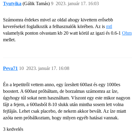
Tyutyika
(Gálik Tamás)
9
2023. január 17. 16:03
Számomra érdekes mivel az oldal ahogy kivettem erősebb
keverésekel foglalkozik a felhasznalók körében. Az is
mtl
valamelyik ponton olvastam kb 20 watt körül az igazi és 0.6-1
Ohm
mellet.
Peva71
10
2023. január 17. 16:08
Én a lepetitről vettem anno, egy ízesített 600ast és egy 1000es
boostert. A 600ast próbáltam, de borzalmas számomra az íze,
úgyhogy túl sokat nem használtam. Víszont egy este mikor nagyon
fájt a fejem, a 600asból 8-10 slukk után mintha sosem lett volna
fejfájás. Lehet csak placebo, de nekem akkor bevált. Az íze miatt
azóta nem próbálkoztam, hogy milyen egyéb hatásai vannak.
3 kedvelés