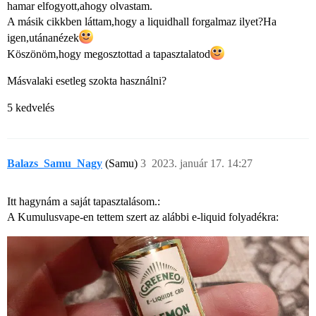
hamar elfogyott,ahogy olvastam.
A másik cikkben láttam,hogy a liquidhall forgalmaz ilyet?Ha
igen,utánanézek​
Köszönöm,hogy megosztottad a tapasztalatod​
Másvalaki esetleg szokta használni?
5 kedvelés
Balazs_Samu_Nagy
(Samu)
3
2023. január 17. 14:27
Itt hagynám a saját tapasztalásom.:
A Kumulusvape-en tettem szert az alábbi e-liquid folyadékra: