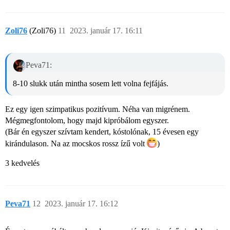
Zoli76
(Zoli76)
11
2023. január 17. 16:11
Peva71:
8-10 slukk után mintha sosem lett volna fejfájás.
Ez egy igen szimpatikus pozitívum. Néha van migrénem.
Mégmegfontolom, hogy majd kipróbálom egyszer.
(Bár én egyszer szívtam kendert, kóstolónak, 15 évesen egy
kirándulason. Na az mocskos rossz ízű volt
)
3 kedvelés
Peva71
12
2023. január 17. 16:12