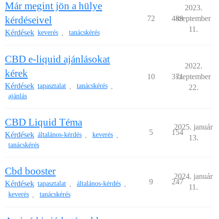
Már megint jön a hülye
2023.
kérdéseivel
72
489
szeptember
11.
Kérdések
keverés
tanácskérés
,
CBD e-liquid ajánlásokat
2022.
kérek
10
371
szeptember
Kérdések
tapasztalat
tanácskérés
,
,
22.
ajánlás
CBD Liquid Téma
2025. január
5
154
Kérdések
általános-kérdés
keverés
,
,
13.
tanácskérés
Cbd booster
2024. január
9
247
Kérdések
tapasztalat
általános-kérdés
,
,
11.
keverés
tanácskérés
,