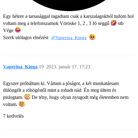
Egy hétere a tarsasággal ragadtam csak a karszalagokból tudom hol
voltam meg a telefonszamok Vöröske 1, 2 , 3 Jó seggű
stb
Vége
Szerk utólagos elnézést
@Vaperina_Kinga
Vaperina_Kinga
19
2023. január 17. 17:23
Egyszer próbáltam ki. Vártam a jóságot, a két munkatársam
dülöngélt a röhögéstől mint a rohadt nád. Én meg ültem és
pislogtam.
De tény, hogy olyan nyugodt még életemben nem
voltam.
7 kedvelés