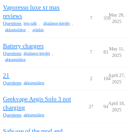
Vaporesso luxe xr max
reviews
May 28,
7
359
2025
Questions
lets-talk
általános-kérdés
,
,
akkumulátor
ajánlás
,
Battery chargers
May 11,
7
83
Questions
általános-kérdés
,
2025
akkumulátor
21
April 27,
2
104
2025
Questions
akkumulátor
Geekvape Aegis Solo 3 not
April 18,
charging
27
94
2025
Questions
akkumulátor
Safe use of the mod and