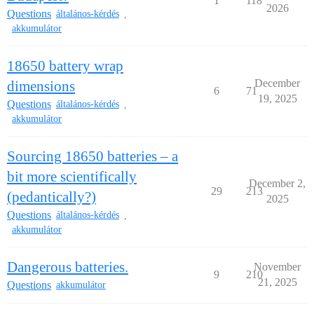
1
118
2026
Questions
általános-kérdés
,
akkumulátor
18650 battery wrap
December
dimensions
6
71
19, 2025
Questions
általános-kérdés
,
akkumulátor
Sourcing 18650 batteries – a
bit more scientifically
December 2,
29
213
(pedantically?)
2025
Questions
általános-kérdés
,
akkumulátor
Dangerous batteries.
November
9
210
21, 2025
Questions
akkumulátor