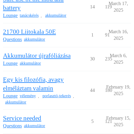
March 17,
battery
14
119
2025
Lounge
tanácskérés
akkumulátor
,
21700 Liitokala 50E
March 16,
1
91
2025
Questions
akkumulátor
Akkumulátor újrafóliázása
March 6,
30
235
2025
Lounge
akkumulátor
Egy kis filozófia, avagy
February 19,
elméláztam valamin
44
180
2025
Lounge
vélemény
porlasztó-tekerés
,
,
akkumulátor
Service needed
February 15,
5
121
2025
Questions
akkumulátor