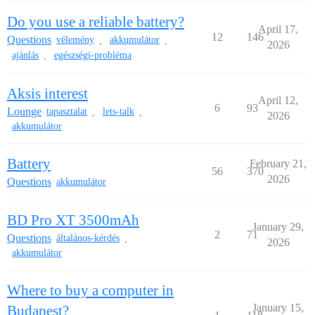
Do you use a reliable battery?
April 17,
12
146
Questions
vélemény
akkumulátor
,
,
2026
ajánlás
egészségi-probléma
,
Aksis interest
April 12,
6
93
Lounge
tapasztalat
lets-talk
,
,
2026
akkumulátor
Battery
February 21,
56
370
2026
Questions
akkumulátor
BD Pro XT 3500mAh
January 29,
2
71
Questions
általános-kérdés
,
2026
akkumulátor
Where to buy a computer in
January 15,
Budapest?