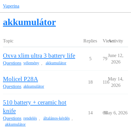
Vaperina
akkumulátor
Topic
Replies
Views
Activity
Oxva xlim ultra 3 battery life
June 12,
5
79
2026
Questions
vélemény
akkumulátor
,
Molicel P28A
May 14,
18
116
2026
Questions
akkumulátor
510 battery + ceramic hot
knife
14
65
May 6, 2026
Questions
rendelés
általános-kérdés
,
,
akkumulátor