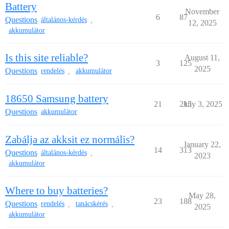
Battery
November
6
87
Questions
általános-kérdés
,
12, 2025
akkumulátor
Is this site reliable?
August 11,
3
125
2025
Questions
rendelés
akkumulátor
,
18650 Samsung battery
21
215
July 3, 2025
Questions
akkumulátor
Zabálja az akksit ez normális?
January 22,
14
313
Questions
általános-kérdés
,
2023
akkumulátor
Where to buy batteries?
May 28,
23
188
Questions
rendelés
tanácskérés
,
,
2025
akkumulátor