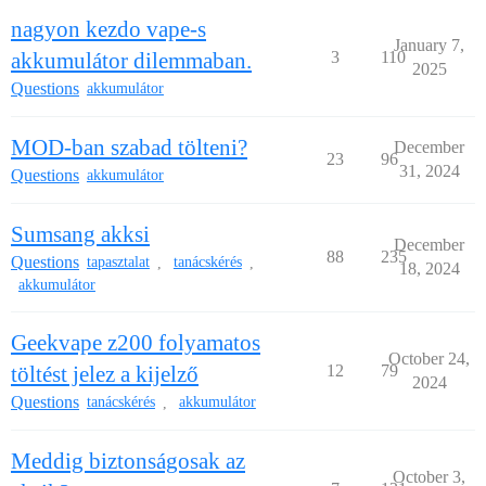
nagyon kezdo vape-s
January 7,
akkumulátor dilemmaban.
3
110
2025
Questions
akkumulátor
MOD-ban szabad tölteni?
December
23
96
31, 2024
Questions
akkumulátor
Sumsang akksi
December
88
235
Questions
tapasztalat
tanácskérés
,
,
18, 2024
akkumulátor
Geekvape z200 folyamatos
October 24,
töltést jelez a kijelző
12
79
2024
Questions
tanácskérés
akkumulátor
,
Meddig biztonságosak az
October 3,