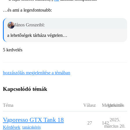
…és ami a legesfontosabb:
János Groszeibl:
a lehetőségek tárháza végtelen…
5 kedvelés
hozzászólás megjelenítése a témában
Kapcsolódó témák
Téma
Válasz
Megtekintés
Aktivitás
Vaporesso GTX Tank 18
2025.
27
142
március 20.
Kérdések
tanácskérés