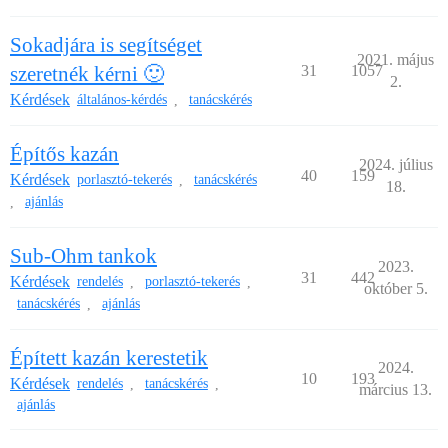
Sokadjára is segítséget
2021. május
szeretnék kérni 🙂
31
1057
2.
Kérdések
általános-kérdés
tanácskérés
,
Építős kazán
2024. július
40
159
Kérdések
porlasztó-tekerés
tanácskérés
,
18.
ajánlás
,
Sub-Ohm tankok
2023.
31
442
Kérdések
rendelés
porlasztó-tekerés
,
,
október 5.
tanácskérés
ajánlás
,
Épített kazán kerestetik
2024.
10
193
Kérdések
rendelés
tanácskérés
,
,
március 13.
ajánlás