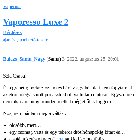
Vaperina
Vaporesso Luxe 2
Kérdések
,
ajánlás
porlasztó-tekerés
Balazs_Samu_Nagy
(Samu)
3
2022. augusztus 25. 20:01
Szia Csaba!
Én egy hétig porlasztóztam és bár az egy hét alatt nem fogytam ki
az előre megvásárolt porlasztókból, váltottam építősre. Egyszerűen
nem akartam annyi minden mellett még ettől is függeni…
Nos, nem bántam meg a váltást:
olcsóbb, mert…
egy csomag vatta és egy tekercs drót hónapokig kitart és…
a saját tekerés minden(!)
rta
tankkal kompatibilis