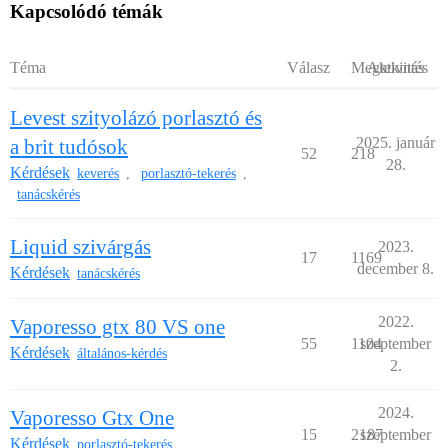
Kapcsolódó témák
Téma
Válasz
Megtekintés
Aktivitás
Levest szityolázó porlasztó és
2025. január
a brit tudósok
52
218
28.
Kérdések
keverés
porlasztó-tekerés
,
,
tanácskérés
Liquid szivárgás
2023.
17
1169
december 8.
Kérdések
tanácskérés
2022.
Vaporesso gtx 80 VS one
55
1104
szeptember
Kérdések
általános-kérdés
2.
2024.
Vaporesso Gtx One
15
2187
szeptember
Kérdések
porlasztó-tekerés