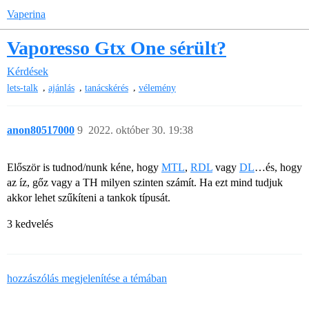
Vaperina
Vaporesso Gtx One sérült?
Kérdések
,
,
,
lets-talk
ajánlás
tanácskérés
vélemény
anon80517000
9
2022. október 30. 19:38
Először is tudnod/nunk kéne, hogy
MTL
,
RDL
vagy
DL
…és, hogy
az íz, gőz vagy a TH milyen szinten számít. Ha ezt mind tudjuk
akkor lehet szűkíteni a tankok típusát.
3 kedvelés
hozzászólás megjelenítése a témában