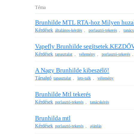
Téma
Brunhilde MTL RTA-hoz Milyen huzal
Kérdések
általános-kérdés
porlasztó-tekerés
tanács
,
,
Vapefly Brunhilde segítsetek.KEZ
Kérdések
tapasztalat
vélemény
porlasztó-tekerés
,
,
A Nagy Brunhilde kibeszélő!
Társalgó
tapasztalat
lets-talk
vélemény
,
,
Brunhilde Mtl tekerés
Kérdések
porlasztó-tekerés
tanácskérés
,
Brunhilda mtl
Kérdések
porlasztó-tekerés
ajánlás
,