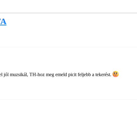
TA
l jól muzsikál, TH-hoz meg emeld picit feljebb a tekerést.