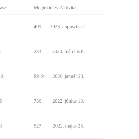
asz
Megtekintés
Aktivitás
5
409
2023. augusztus 1.
6
283
2024. március 8.
40
8919
2026. január 23.
6
786
2022. június 18.
3
527
2022. május 25.