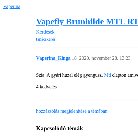
Vaperina
Vapefly Brunhilde MTL R
Kérdések
tanácskérés
Vaperina_Kinga
18
2020. november 28. 13:23
Szia. A gyári huzal elég gyengusz.
Mtl
clapton amive
4 kedvelés
hozzászólás megjelenítése a témában
Kapcsolódó témák