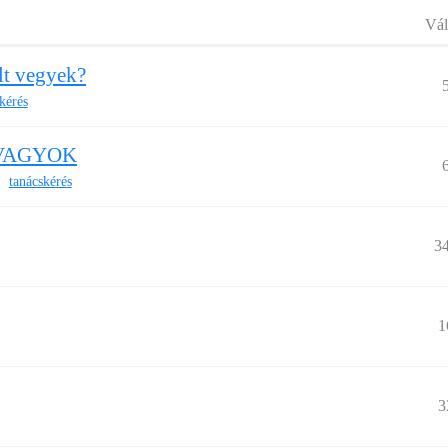
Vál
t vegyek?
kérés
DŐVAGYOK
tanácskérés
,
3
1
3