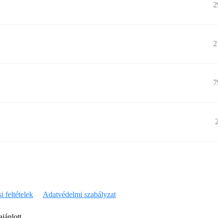
2
2
7
i feltételek
Adatvédelmi szabályzat
jánlott