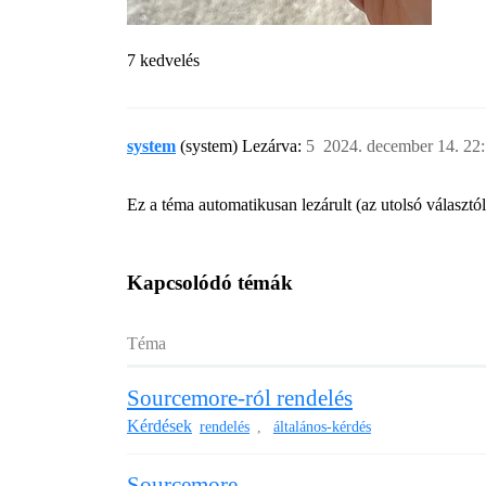
7 kedvelés
system
(system) Lezárva:
5
2024. december 14. 22
Ez a téma automatikusan lezárult (az utolsó választó
Kapcsolódó témák
Téma
Sourcemore-ról rendelés
Kérdések
rendelés
általános-kérdés
,
Sourcemore