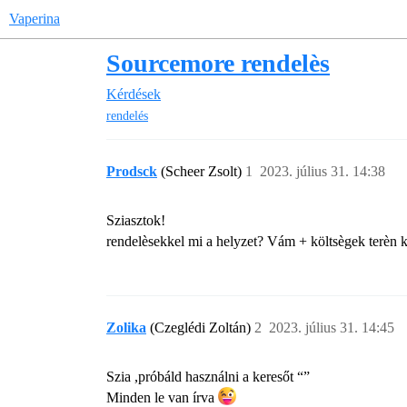
Vaperina
Sourcemore rendelès
Kérdések
rendelés
Prodsck
(Scheer Zsolt)
1
2023. július 31. 14:38
Sziasztok!
rendelèsekkel mi a helyzet? Vám + költsègek terèn
Zolika
(Czeglédi Zoltán)
2
2023. július 31. 14:45
Szia ,próbáld használni a keresőt “
”
Minden le van írva