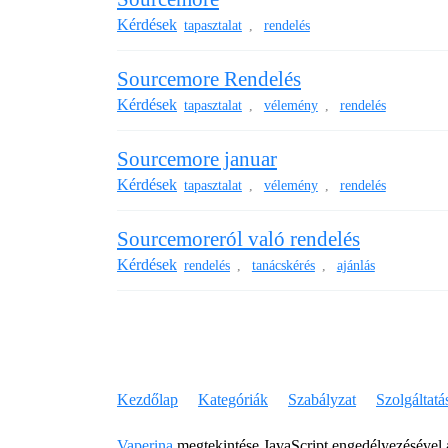
Kérdések
tapasztalat
rendelés
,
Sourcemore Rendelés
Kérdések
tapasztalat
vélemény
rendelés
,
,
Sourcemore januar
Kérdések
tapasztalat
vélemény
rendelés
,
,
Sourcemoreról való rendelés
Kérdések
rendelés
tanácskérés
ajánlás
,
,
Kezdőlap
Kategóriák
Szabályzat
Szolgáltatás
Vaperina
megtekintése JavaScript engedélyezésével a