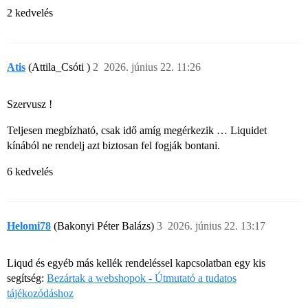
2 kedvelés
Atis
(Attila_Csóti )
2
2026. június 22. 11:26
Szervusz !
Teljesen megbízható, csak idő amíg megérkezik … Liquidet
kínából ne rendelj azt biztosan fel fogják bontani.
6 kedvelés
Helomi78
(Bakonyi Péter Balázs)
3
2026. június 22. 13:17
Liqud és egyéb más kellék rendeléssel kapcsolatban egy kis
segítség:
Bezártak a webshopok - Útmutató a tudatos
tájékozódáshoz