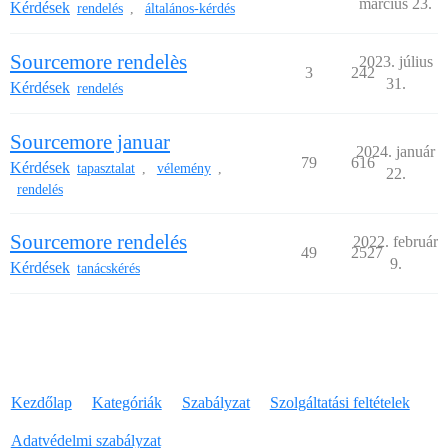
március 23.
Kérdések
rendelés
általános-kérdés
,
Sourcemore rendelès
2023. július
3
242
31.
Kérdések
rendelés
Sourcemore januar
2024. január
79
616
Kérdések
tapasztalat
vélemény
,
,
22.
rendelés
Sourcemore rendelés
2022. február
49
2527
9.
Kérdések
tanácskérés
Kezdőlap
Kategóriák
Szabályzat
Szolgáltatási feltételek
Adatvédelmi szabályzat