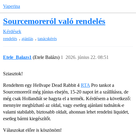
Vaperina
Sourcemoreról való rendelés
Kérdések
,
,
rendelés
ajánlás
tanácskérés
Etele_Balazs1
(Etele Balázs)
1
2026. június 22. 08:51
Sziasztok!
Rendeltem egy Hellvape Dead Rabbit 4
RTA
Pro tankot a
Sourcemoreról még június elsején, 15-20 napot írt a szállításra, de
még csak Hollandiát se hagyta el a termék. Kérdésem a következő:
mennyire megbízható az oldal, vagy esetleg ajánlani tudnátok-e
valami stabilabb, biztosabb oldalt, ahonnan lehet rendelni liquidet,
esetleg bármi kiegészítőt.
Válaszokat előre is köszönöm!