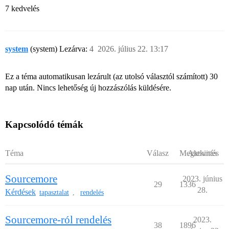
7 kedvelés
system
(system) Lezárva:
4
2026. július 22. 13:17
Ez a téma automatikusan lezárult (az utolsó választól számított) 30
nap után. Nincs lehetőség új hozzászólás küldésére.
Kapcsolódó témák
Téma
Válasz
Megtekintés
Aktivitás
Sourcemore
2023. június
29
1336
28.
Kérdések
tapasztalat
rendelés
,
Sourcemore-ról rendelés
2023.
38
1896