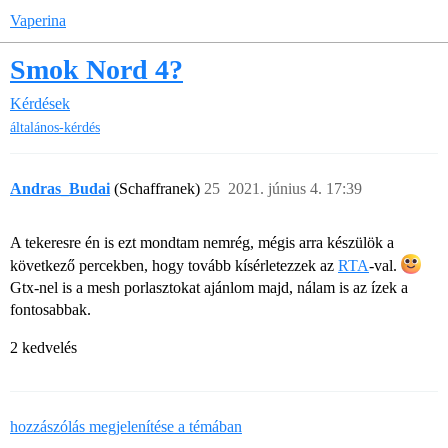
Vaperina
Smok Nord 4?
Kérdések
általános-kérdés
Andras_Budai
(Schaffranek)
25
2021. június 4. 17:39
A tekeresre én is ezt mondtam nemrég, mégis arra készülök a
következő percekben, hogy tovább kísérletezzek az
RTA
-val.
Gtx-nel is a mesh porlasztokat ajánlom majd, nálam is az ízek a
fontosabbak.
2 kedvelés
hozzászólás megjelenítése a témában