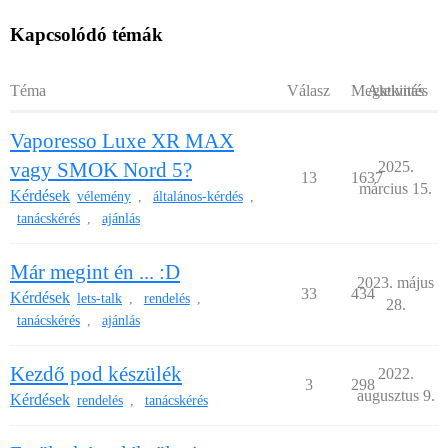
Kapcsolódó témák
Téma
Válasz
Megtekintés
Aktivitás
Vaporesso Luxe XR MAX
vagy SMOK Nord 5?
2025.
13
1637
március 15.
Kérdések
vélemény
általános-kérdés
,
,
tanácskérés
ajánlás
,
Már megint én ... :D
2023. május
33
434
Kérdések
lets-talk
rendelés
,
,
28.
tanácskérés
ajánlás
,
Kezdő pod készülék
2022.
3
298
augusztus 9.
Kérdések
rendelés
tanácskérés
,