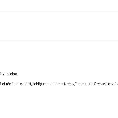
fox modon.
el történni valami, addig mintha nem is reagálna mint a Geekvape subo