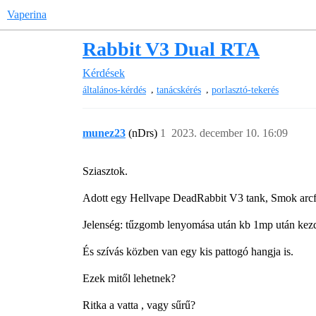
Vaperina
Rabbit V3 Dual RTA
Kérdések
,
,
általános-kérdés
tanácskérés
porlasztó-tekerés
munez23
(nDrs)
1
2023. december 10. 16:09
Sziasztok.
Adott egy Hellvape DeadRabbit V3 tank, Smok arc
Jelenség: tűzgomb lenyomása után kb 1mp után kezd 
És szívás közben van egy kis pattogó hangja is.
Ezek mitől lehetnek?
Ritka a vatta , vagy sűrű?