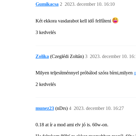
Gumikacsa
2
2023. december 10. 16:10
Két ekkora vasdarabot kell idő felfűteni
3 kedvelés
Zolika
(Czeglédi Zoltán)
3
2023. december 10. 16:
Milyen teljesítménnyel próbálod szóra bírni,milyen
2 kedvelés
munez23
(nDrs)
4
2023. december 10. 16:27
0.18 at ír a mod ami elv jó is. 60w-on.