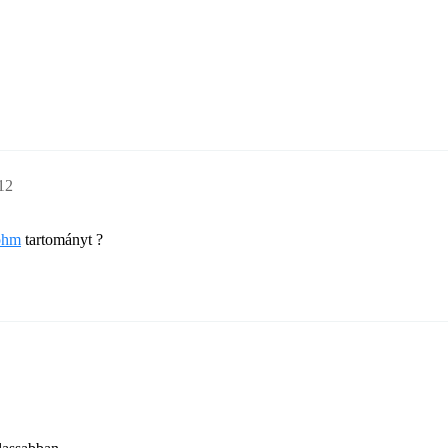
12
ohm
tartományt ?