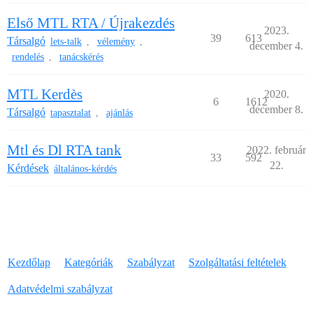
Első MTL RTA / Újrakezdés
2023.
39
613
Társalgó
lets-talk
vélemény
,
,
december 4.
rendelés
tanácskérés
,
MTL Kerdès
2020.
6
1612
december 8.
Társalgó
tapasztalat
ajánlás
,
Mtl és Dl RTA tank
2022. február
33
592
22.
Kérdések
általános-kérdés
Kezdőlap
Kategóriák
Szabályzat
Szolgáltatási feltételek
Adatvédelmi szabályzat