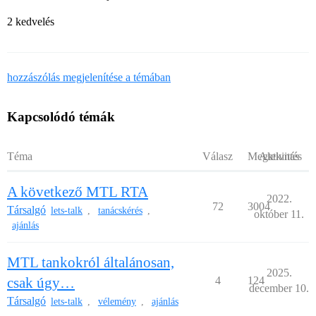
2 kedvelés
hozzászólás megjelenítése a témában
Kapcsolódó témák
Téma
Válasz
Megtekintés
Aktivitás
A következő MTL RTA
2022.
72
3004
Társalgó
lets-talk
tanácskérés
,
,
október 11.
ajánlás
MTL tankokról általánosan,
2025.
csak úgy…
4
124
december 10.
Társalgó
lets-talk
vélemény
ajánlás
,
,