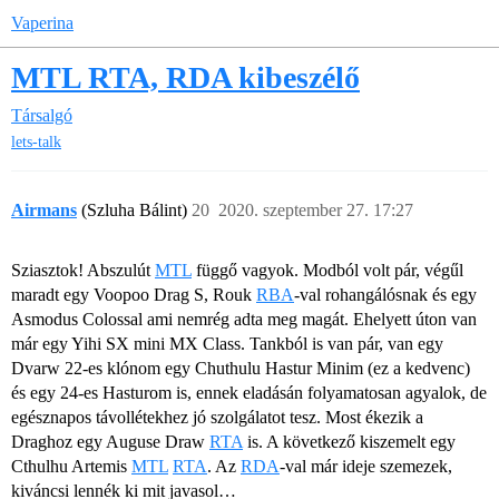
Vaperina
MTL RTA, RDA kibeszélő
Társalgó
lets-talk
Airmans
(Szluha Bálint)
20
2020. szeptember 27. 17:27
Sziasztok! Abszulút
MTL
függő vagyok. Modból volt pár, végűl
maradt egy Voopoo Drag S, Rouk
RBA
-val rohangálósnak és egy
Asmodus Colossal ami nemrég adta meg magát. Ehelyett úton van
már egy Yihi SX mini MX Class. Tankból is van pár, van egy
Dvarw 22-es klónom egy Chuthulu Hastur Minim (ez a kedvenc)
és egy 24-es Hasturom is, ennek eladásán folyamatosan agyalok, de
egésznapos távollétekhez jó szolgálatot tesz. Most ékezik a
Draghoz egy Auguse Draw
RTA
is. A következő kiszemelt egy
Cthulhu Artemis
MTL
RTA
. Az
RDA
-val már ideje szemezek,
kiváncsi lennék ki mit javasol…