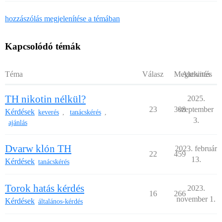
hozzászólás megjelenítése a témában
Kapcsolódó témák
Téma
Válasz
Megtekintés
Aktivitás
TH nikotin nélkül?
2025.
23
308
szeptember
Kérdések
keverés
tanácskérés
,
,
3.
ajánlás
Dvarw klón TH
2023. február
22
459
13.
Kérdések
tanácskérés
Torok hatás kérdés
2023.
16
266
november 1.
Kérdések
általános-kérdés