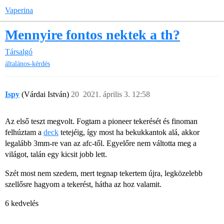
Vaperina
Mennyire fontos nektek a th?
Társalgó
általános-kérdés
Ispy
(Várdai István)
20
2021. április 3. 12:58
Az első teszt megvolt. Fogtam a pioneer tekerését és finoman
felhúztam a
deck
tetejéig, így most ha bekukkantok alá, akkor
legalább 3mm-re van az afc-től. Egyelőre nem váltotta meg a
világot, talán egy kicsit jobb lett.
Szét most nem szedem, mert tegnap tekertem újra, legközelebb
szellősre hagyom a tekerést, hátha az hoz valamit.
6 kedvelés