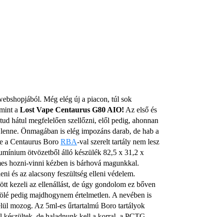
webshopjából. Még elég új a piacon, túl sok
 mint a
Lost Vape Centaurus G80 AIO!
Az első és
 tud hátul megfelelően szellőzni, elől pedig, ahonnan
em lenne. Önmagában is elég impozáns darab, de hab a
 de a Centaurus Boro
RBA
-val szerelt tartály nem lesz
lumínium ötvözetből álló készülék 82,5 x 31,2 x
es hozni-vinni kézben is bárhová magunkkal.
leni és az alacsony feszültség elleni védelem.
tt kezeli az ellenállást, de úgy gondolom ez bőven
ölé pedig majdhogynem értelmetlen. A nevében is
belül mozog. Az 5ml-es űrtartalmú Boro tartályok
készültek, de haladnunk kell a korral, a PCTG