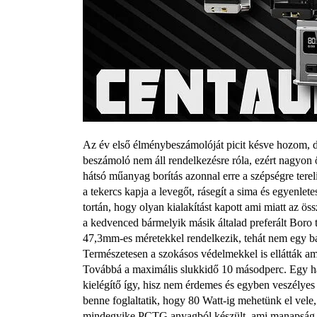
Az év első élménybeszámolóját picit késve hozom, d
beszámoló nem áll rendelkezésre róla, ezért nagyon 
hátsó műanyag borítás azonnal erre a szépségre tereli
a tekercs kapja a levegőt, rásegít a sima és egyenle
tortán, hogy olyan kialakítást kapott ami miatt az ö
a kedvenced bármelyik másik általad preferált Boro 
47,3mm-es méretekkel rendelkezik, tehát nem egy ba
Természetesen a szokásos védelmekkel is ellátták amik 
Továbbá a maximális slukkidő 10 másodperc. Egy ha
kielégítő így, hisz nem érdemes és egyben veszélye
benne foglaltatik, hogy 80 Watt-ig mehetünk el vele,
mindegyike PCTG anyagból készült, ami manapság má