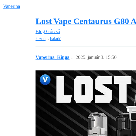
Vaperina
Lost Vape Centaurus G80 
Blog
Górcső
,
kezdő
haladó
Vaperina_Kinga
1
2025. január 3. 15:50