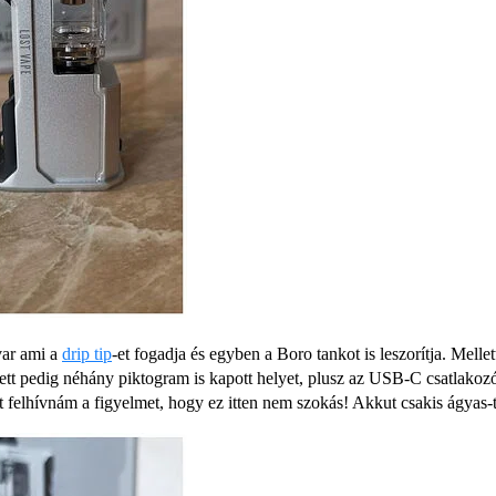
var ami a
drip tip
-et fogadja és egyben a Boro tankot is leszorítja. Mell
elett pedig néhány piktogram is kapott helyet, plusz az USB-C csatlakozó
t felhívnám a figyelmet, hogy ez itten nem szokás! Akkut csakis ágyas-t