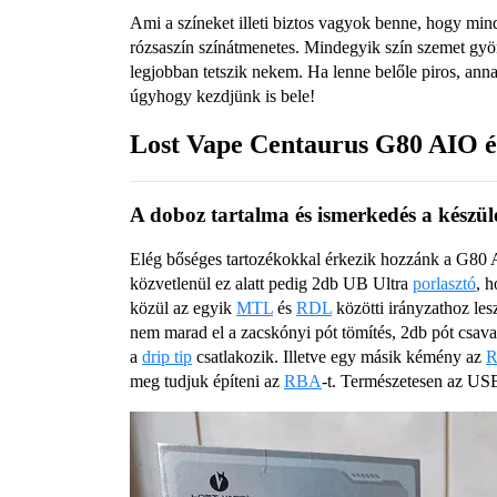
Ami a színeket illeti biztos vagyok benne, hogy mind
rózsaszín színátmenetes. Mindegyik szín szemet gyö
legjobban tetszik nekem. Ha lenne belőle piros, ann
úgyhogy kezdjünk is bele!
Lost Vape Centaurus G80 AIO 
A doboz tartalma és ismerkedés a készül
Elég bőséges tartozékokkal érkezik hozzánk a G80 A
közvetlenül ez alatt pedig 2db UB Ultra
porlasztó
, 
közül az egyik
MTL
és
RDL
közötti irányzathoz les
nem marad el a zacskónyi pót tömítés, 2db pót csav
a
drip tip
csatlakozik. Illetve egy másik kémény az
meg tudjuk építeni az
RBA
-t. Természetesen az USB