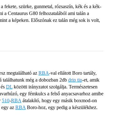
a fekete, szürke, gunmetal, rózsaszín, kék és a kék-
i a Centaurus G80 felhozatalából ami talán a
int a képeken. Előszónak ez talán még sok is volt,
esz megtalálható az
RBA
-val ellátott Boro tartály,
bbá találhatunk még a dobozban 2db
drip tip
-et, amik
és
DL
közötti irányzatot szolgálja. Természetesen
savarhúzó, egy fémkulcs a felső anyacsavarhoz amibe
y
510
-
RBA
átalakító, hogy egy másik boxmod-on
, egy az
RBA
Boro-hoz, egy pedig a készülékhez.