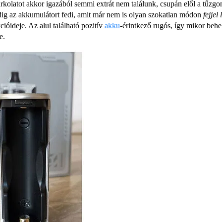
kolatot akkor igazából semmi extrát nem találunk, csupán elől a tűzgom
ig az akkumulátort fedi, amit már nem is olyan szokatlan módon
fejjel 
ióideje. Az alul található pozitív
akku
-érintkező rugós, így mikor beh
e.