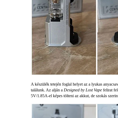
A készülék tetején foglal helyet az a lyukas anyacsa
találunk. Az alján a
Designed by Lost Vape
felirat f
5V/1.85A-el képes tölteni az akkut, de szokás szerin