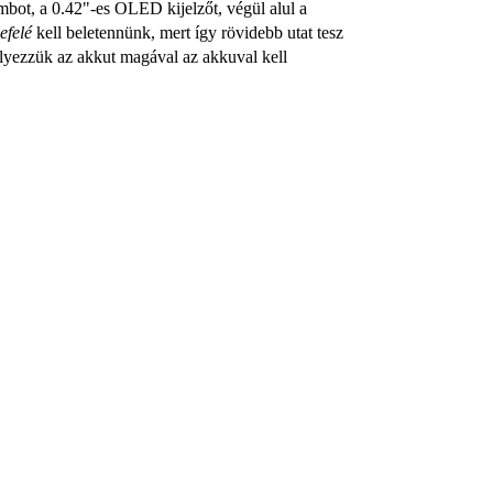
bot, a 0.42"-es OLED kijelzőt, végül alul a
lefelé
kell beletennünk, mert így rövidebb utat tesz
elyezzük az akkut magával az akkuval kell