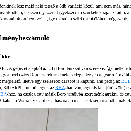
enkinek lesz majd neki tetsző a 6db variáció közül, ami nem más, mint 
nyörködtető, de személy szerint igyekszem a szürkéhez ragaszkodni, am
ak mondjuk örültem volna, így maradt a szürke ami élőben még szebb, m
élménybeszámoló
ékkel
IO. A gépezet alapból az UB Boro tankkal van szerelve, így mellette l
hogy a porlasztós Boro szerelmeseinek is eleget tegyen a gyártó. Tová
z megfelelő, illetve egy szélesebb darabot is kapunk, ami pedig az
RDL
ar, 3db AirPin amiből egyik az
RBA
-ban van, egy kis kék (örökzöld) c
RBA
-hoz, ha esetleg egy másik Boro tartályba szeretnénk átrakni, és eg
 kábel, a Warranty Card és a használati utasítások sem maradhatnak el