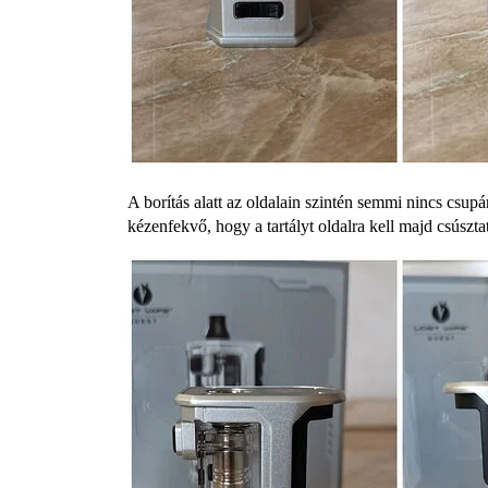
A borítás alatt az oldalain szintén semmi nincs csupá
kézenfekvő, hogy a tartályt oldalra kell majd csúszt