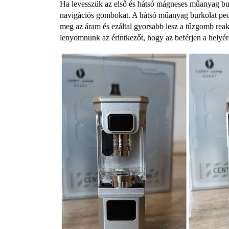
Ha levesszük az első és hátsó mágneses műanyag bur
navigációs gombokat. A hátsó műanyag burkolat ped
meg az áram és ezáltal gyorsabb lesz a tűzgomb reakc
lenyomnunk az érintkezőt, hogy az beférjen a helyér