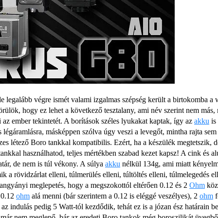
e legalább végre ismét valami izgalmas szépség került a birtokomba a
örülök, hogy ez lehet a következő tesztalany, ami név szerint nem más,
 az ember tekintetét. A borítások széles lyukakat kaptak, így az
akku
is
tes légáramlásra, másképpen szólva úgy veszi a levegőt, mintha rajta s
sszes létező Boro tankkal kompatibilis. Ezért, ha a készülék megtetszik,
tankkal használhatod, teljes mértékben szabad kezet kapsz! A cink és a
tár, de nem is túl vékony. A súlya
akku
nélkül 134g, ami miatt kényelm
a rövidzárlat elleni, túlmerülés elleni, túltöltés elleni, túlmelegedés el
ngyányi meglepetés, hogy a megszokottól eltérően 0.12 és 2
Ohm
közö
s 0.12
ohm
alá menni (bár szerintem a 0.12 is eléggé veszélyes), 2
ohm
f
 az indulás pedig 5 Watt-tól kezdődik, tehát ez is a józan ész határain 
r nem meglepő, bár az eredeti Boro tankok még boroszilikát üvegből 