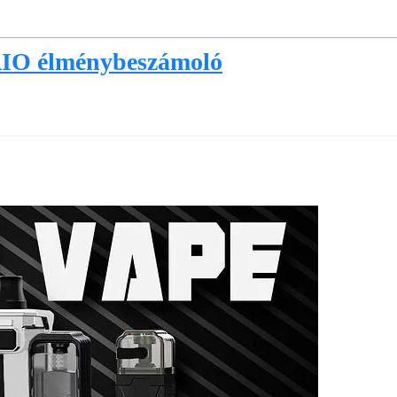
AIO élménybeszámoló