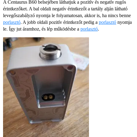
A Centaurus B60 belsejében láthatjuk a pozitív és negatív rugós
érintkezőket. A bal oldali negatív érintkezőt a tartály alján látható
levegőszabályzó nyomja le folyamatosan, akkor is, ha nincs benne
porlasztó
. A jobb oldali pozitív érintkezőt pedig a
porlasztó
nyomja
le. Így jut áramhoz, és lép működésbe a
porlasztó
.