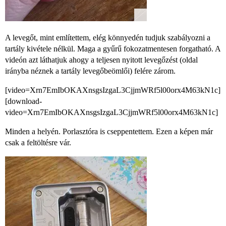
A levegőt, mint említettem, elég könnyedén tudjuk szabályozni a
tartály kivétele nélkül. Maga a gyűrű fokozatmentesen forgatható. A
videón azt láthatjuk ahogy a teljesen nyitott levegőzést (oldal
irányba néznek a tartály levegőbeömlői) felére zárom.
[video=Xrn7EmIbOKAXnsgsIzgaL3CjjmWRf5l00orx4M63kN1c]
[download-
video=Xrn7EmIbOKAXnsgsIzgaL3CjjmWRf5l00orx4M63kN1c]
Minden a helyén. Porlasztóra is cseppentettem. Ezen a képen már
csak a feltöltésre vár.