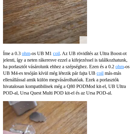
Íme a 0.3
ohm
-os UB M1
coil
. Az UB rövidítés az Ultra Boost-ot
jelenti, így a neten rákeresve ezzel a kifejezéssel is találkozhatunk,
ha porlasztót vásárolunk ehhez a szépséghez. Ezen és a 0.2
ohm
-os
UB M4-es tesóján kívül még létezik pár fajta UB
coil
más-más
ellenállással amik külön megvásárolhatóak. Ezek a porlasztók
hivatalosan kompatibilisek még a Q80 PODMod kit-el, UB Ultra
POD-al, Ursa Quest Multi POD kit-el és az Ursa POD-al.