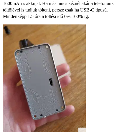
1600mAh-s akkuját. Ha más nincs kéznél akár a telefonunk
töltőjével is tudjuk tölteni, persze csak ha USB-C típusú.
Mindenképp 1.5 óra a töltési idő 0%-100%-ig.