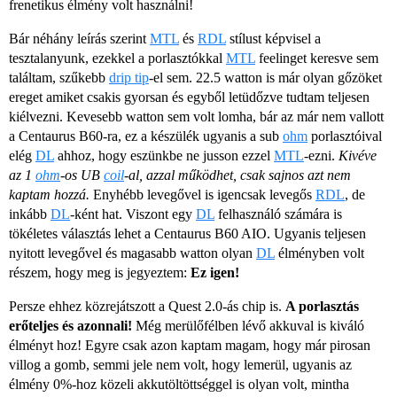
frenetikus élmény volt használni!
Bár néhány leírás szerint
MTL
és
RDL
stílust képvisel a
tesztalanyunk, ezekkel a porlasztókkal
MTL
feelinget keresve sem
találtam, szűkebb
drip tip
-el sem. 22.5 watton is már olyan gőzöket
ereget amiket csakis gyorsan és egyből letüdőzve tudtam teljesen
kiélvezni. Kevesebb watton sem volt lomha, bár az már nem vallott
a Centaurus B60-ra, ez a készülék ugyanis a sub
ohm
porlasztóival
elég
DL
ahhoz, hogy eszünkbe ne jusson ezzel
MTL
-ezni.
Kivéve
az 1
ohm
-os UB
coil
-al, azzal működhet, csak sajnos azt nem
kaptam hozzá.
Enyhébb levegővel is igencsak levegős
RDL
, de
inkább
DL
-ként hat. Viszont egy
DL
felhasználó számára is
tökéletes választás lehet a Centaurus B60 AIO. Ugyanis teljesen
nyitott levegővel és magasabb watton olyan
DL
élményben volt
részem, hogy meg is jegyeztem:
Ez igen!
Persze ehhez közrejátszott a Quest 2.0-ás chip is.
A porlasztás
erőteljes és azonnali!
Még merülőfélben lévő akkuval is kiváló
élményt hoz! Egyre csak azon kaptam magam, hogy már pirosan
villog a gomb, semmi jele nem volt, hogy lemerül, ugyanis az
élmény 0%-hoz közeli akkutöltöttséggel is olyan volt, mintha