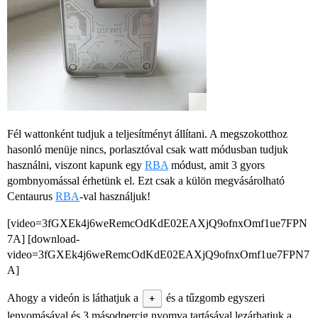
Fél wattonként tudjuk a teljesítményt állítani. A megszokotthoz
hasonló menüje nincs, porlasztóval csak watt módusban tudjuk
használni, viszont kapunk egy
RBA
módust, amit 3 gyors
gombnyomással érhetünk el. Ezt csak a külön megvásárolható
Centaurus
RBA
-val használjuk!
[video=3fGXEk4j6weRemcOdKdE02EAXjQ9ofnxOmf1ue7FPN
7A] [download-
video=3fGXEk4j6weRemcOdKdE02EAXjQ9ofnxOmf1ue7FPN7
A]
Ahogy a videón is láthatjuk a
+
és a tűzgomb egyszeri
lenyomásával és 3 másodpercig nyomva tartásával lezárhatjuk a