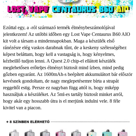
Ezúttal egy, a
-ról származó termék élménybeszámolójával
jelentkezem! Az utóbbi időben egy Lost Vape Centaurus B60 AIO
kit volt a társam a mindennapokban. Maga a készülék első
ránézésre elég vaskos darabnak tűnt, de a keskeny szélességéhez
képest beláttam, hogy kell a vastagság is, hogy kényelmes,
kézbeillő tudjon lenni. A Quest 2.0 chip-el ellátott készülék
meglehetősen erőteljes élményt biztosít mind ízben, mind pedig
gőzben egyaránt. Az 1600mAh-s beépített akkumulátort bár először
kevésnek gondoltam, de nagy meglepetésemre bírta a strapát
reggeltől estig. Persze ez nagyban függ attól is, hogy miképp
használjuk a készüléket. Az 5ml-es tartály biztosít minket arról,
hogy akár egy hosszabb útra is el merjünk indulni vele. 8 féle
kivitel van a piacon.