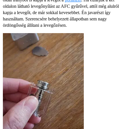
oldalon látható levegőnyílást az AFC gyűrűvel, attól még alulról
kapja a levegőt, de már sokkal kevesebbet. Én javarészt így
használtam. Szerencsére behelyezett állapotban sem nagy
ördöngősség állítani a levegőzésen.