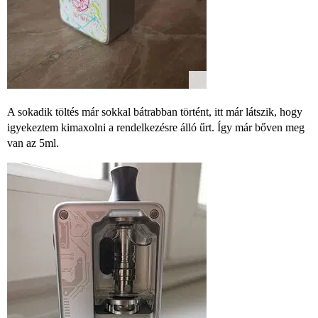
A sokadik töltés már sokkal bátrabban történt, itt már látszik, hogy
igyekeztem kimaxolni a rendelkezésre álló űrt. Így már bőven meg
van az 5ml.