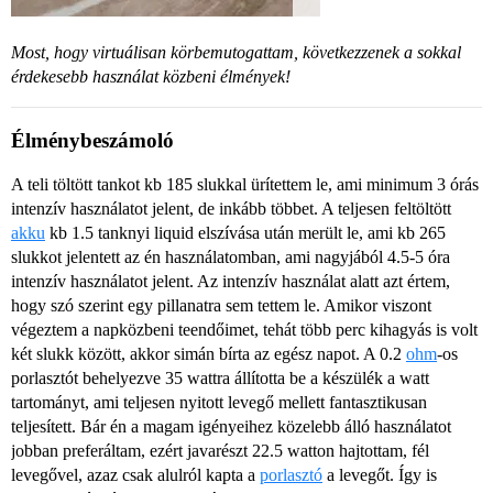
Most, hogy virtuálisan körbemutogattam, következzenek a sokkal
érdekesebb használat közbeni élmények!
Élménybeszámoló
A teli töltött tankot kb 185 slukkal ürítettem le, ami minimum 3 órás
intenzív használatot jelent, de inkább többet. A teljesen feltöltött
akku
kb 1.5 tanknyi liquid elszívása után merült le, ami kb 265
slukkot jelentett az én használatomban, ami nagyjából 4.5-5 óra
intenzív használatot jelent. Az intenzív használat alatt azt értem,
hogy szó szerint egy pillanatra sem tettem le. Amikor viszont
végeztem a napközbeni teendőimet, tehát több perc kihagyás is volt
két slukk között, akkor simán bírta az egész napot. A 0.2
ohm
-os
porlasztót behelyezve 35 wattra állította be a készülék a watt
tartományt, ami teljesen nyitott levegő mellett fantasztikusan
teljesített. Bár én a magam igényeihez közelebb álló használatot
jobban preferáltam, ezért javarészt 22.5 watton hajtottam, fél
levegővel, azaz csak alulról kapta a
porlasztó
a levegőt. Így is