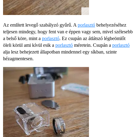
Az említett levegő szabályzó gyűrű. A
porlasztó
behelyezéséhez
teljesen mindegy, hogy fent van e éppen vagy sem, mivel szélesebb
a belső köre, mint a
porlasztó
. Ez csupán az átlátszó légbeömlőt
öleli körül ami kívül esik a
porlasztó
méretein. Csupán a
porlasztó
alja lesz behejezett állapotban mindennel egy síkban, szinte
hézagmentesen.