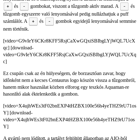
+
és
-
gombokat, viszont a tűzgomb aktív marad. A
-
és
tűzgomb egyszerre való lenyomásával pedig nullázhatjuk a puff
számlálót. A
+
és
-
gombok egyidejű lenyomásával semmise
nem történik.
[video=G9vIeY6CKr8KFF5RsjCaXwGQxiSBIbgLYjWQL7UcX
qc] [download-
video=G9vIeY6CKr8KFF5RsjCaXwGQxiSBIbgLYjWQL7UcXq
c]
Ez csupán csak az én hülyeségem, de borzasztóan zavar, hogy
időnként nem a kecses Centaurus logo köszön vissza a tűzgombról,
hanem mikor használat közben elforog egy teszkós Aquaman-re
hasonlító alak éktelenkedik a gombon.
[video=X4ujhWEs3tF02bnEXP4tHZBX100e56h4yeTHZ9rU71os
Y] [download-
video=X4ujhWEs3tF02bnEXP4tHZBX100e56h4yeTHZ9rU71os
Y]
A gyártó nem lódított, a tartályt feltöltött állapotban az AIO-ból