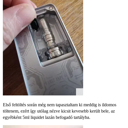
Első feltöltés során még nem tapasztaltam ki meddig is ildomos
töltenem, ezért így utólag nézve kicsit kevesebb került bele, az
egyébként 5ml liquidet lazán befogadó tartályba.