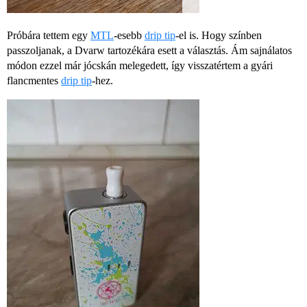
Próbára tettem egy
MTL
-esebb
drip tip
-el is. Hogy színben
passzoljanak, a Dvarw tartozékára esett a választás. Ám sajnálatos
módon ezzel már jócskán melegedett, így visszatértem a gyári
flancmentes
drip tip
-hez.