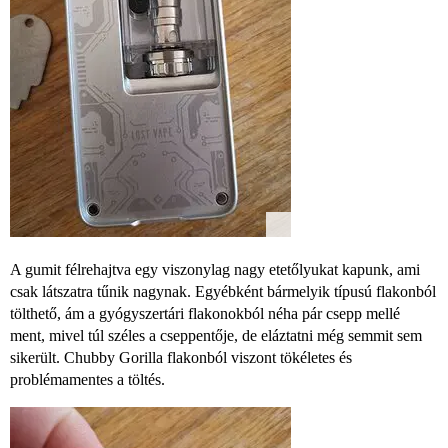
A gumit félrehajtva egy viszonylag nagy etetőlyukat kapunk, ami
csak látszatra tűnik nagynak. Egyébként bármelyik típusú flakonból
tölthető, ám a gyógyszertári flakonokból néha pár csepp mellé
ment, mivel túl széles a cseppentője, de eláztatni még semmit sem
sikerült. Chubby Gorilla flakonból viszont tökéletes és
problémamentes a töltés.