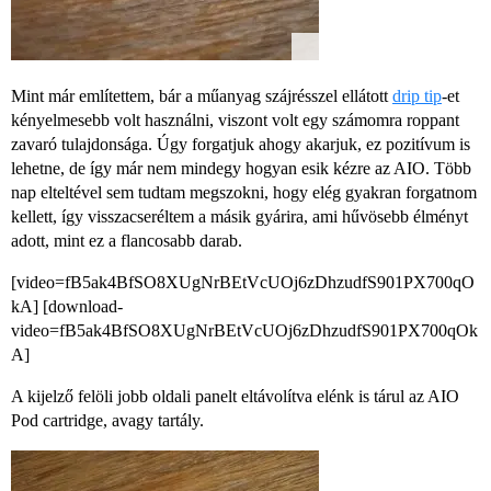
Mint már említettem, bár a műanyag szájrésszel ellátott
drip tip
-et
kényelmesebb volt használni, viszont volt egy számomra roppant
zavaró tulajdonsága. Úgy forgatjuk ahogy akarjuk, ez pozitívum is
lehetne, de így már nem mindegy hogyan esik kézre az AIO. Több
nap elteltével sem tudtam megszokni, hogy elég gyakran forgatnom
kellett, így visszacseréltem a másik gyárira, ami hűvösebb élményt
adott, mint ez a flancosabb darab.
[video=fB5ak4BfSO8XUgNrBEtVcUOj6zDhzudfS901PX700qO
kA] [download-
video=fB5ak4BfSO8XUgNrBEtVcUOj6zDhzudfS901PX700qOk
A]
A kijelző felöli jobb oldali panelt eltávolítva elénk is tárul az AIO
Pod cartridge, avagy tartály.