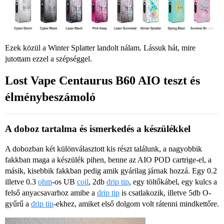
Ezek közül a Winter Splatter landolt nálam. Lássuk hát, mire
jutottam ezzel a szépséggel.
Lost Vape Centaurus B60 AIO teszt és
élménybeszámoló
A doboz tartalma és ismerkedés a készülékkel
A dobozban két különválasztott kis részt találunk, a nagyobbik
fakkban maga a készülék pihen, benne az AIO POD cartrige-el, a
másik, kisebbik fakkban pedig amik gyárilag járnak hozzá. Egy 0.2
illetve 0.3
ohm
-os UB
coil
, 2db
drip tip
, egy töltőkábel, egy kulcs a
felső anyacsavarhoz amibe a
drip tip
is csatlakozik, illetve 5db O-
gyűrű a
drip tip
-ekhez, amiket első dolgom volt rátenni mindkettőre.