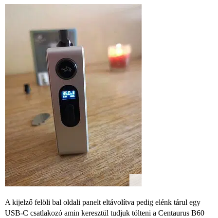
A kijelző felöli bal oldali panelt eltávolítva pedig elénk tárul egy
USB-C csatlakozó amin keresztül tudjuk tölteni a Centaurus B60