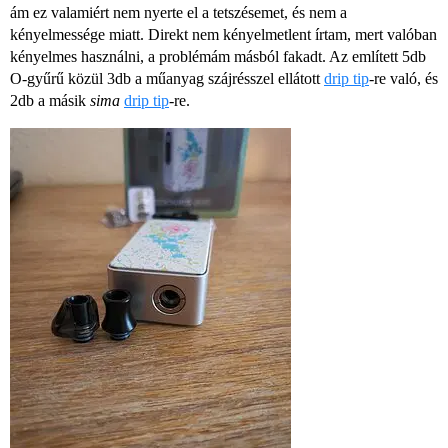
ám ez valamiért nem nyerte el a tetszésemet, és nem a
kényelmessége miatt. Direkt nem kényelmetlent írtam, mert valóban
kényelmes használni, a problémám másból fakadt. Az említett 5db
O-gyűrű közül 3db a műanyag szájrésszel ellátott
drip tip
-re való, és
2db a másik
sima
drip tip
-re.