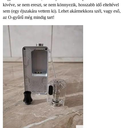
kivéve, se nem ereszt, se nem könnyezik, hosszabb idő elteltével
sem (egy éjszakára vettem ki). Lehet akármekkora szél, vagy eső,
az O-gyűrű még mindig tart!