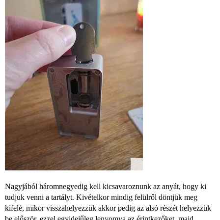
Nagyjából háromnegyedig kell kicsavaroznunk az anyát, hogy ki
tudjuk venni a tartályt. Kivételkor mindig felülről döntjük meg
kifelé, mikor visszahelyezzük akkor pedig az alsó részét helyezzük
be először, ezzel egyidejűleg lenyomva az érintkezőket, majd