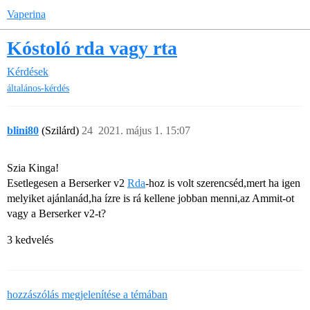
Vaperina
Kóstoló rda vagy rta
Kérdések
általános-kérdés
blini80
(Szilárd)
24
2021. május 1. 15:07
Szia Kinga!
Esetlegesen a Berserker v2
Rda
-hoz is volt szerencséd,mert ha igen
melyiket ajánlanád,ha ízre is rá kellene jobban menni,az Ammit-ot
vagy a Berserker v2-t?
3 kedvelés
hozzászólás megjelenítése a témában