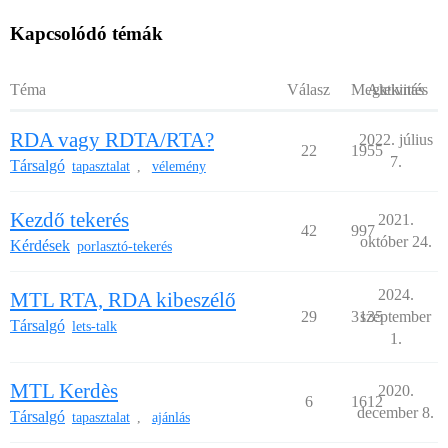
Kapcsolódó témák
Téma
Válasz
Megtekintés
Aktivitás
RDA vagy RDTA/RTA?
2022. július
22
1955
7.
Társalgó
tapasztalat
vélemény
,
Kezdő tekerés
2021.
42
997
október 24.
Kérdések
porlasztó-tekerés
2024.
MTL RTA, RDA kibeszélő
29
3135
szeptember
Társalgó
lets-talk
1.
MTL Kerdès
2020.
6
1612
december 8.
Társalgó
tapasztalat
ajánlás
,