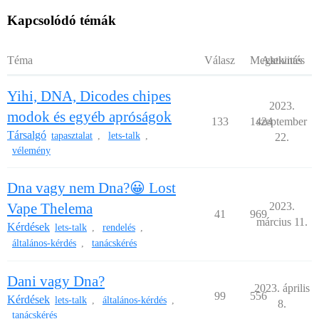
Kapcsolódó témák
Téma
Válasz
Megtekintés
Aktivitás
Yihi, DNA, Dicodes chipes
2023.
modok és egyéb apróságok
133
1424
szeptember
Társalgó
tapasztalat
lets-talk
,
,
22.
vélemény
Dna vagy nem Dna?😀 Lost
Vape Thelema
2023.
41
969
március 11.
Kérdések
lets-talk
rendelés
,
,
általános-kérdés
tanácskérés
,
Dani vagy Dna?
2023. április
99
556
Kérdések
lets-talk
általános-kérdés
,
,
8.
tanácskérés