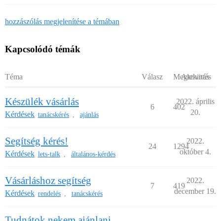
hozzászólás megjelenítése a témában
Kapcsolódó témák
Téma
Válasz
Megtekintés
Aktivitás
Készülék vásárlás
2022. április
6
402
20.
Kérdések
tanácskérés
ajánlás
,
Segítség kérés!
2022.
24
1294
október 4.
Kérdések
lets-talk
általános-kérdés
,
Vásárláshoz segítség
2022.
7
419
december 19.
Kérdések
rendelés
tanácskérés
,
Tudnátok nekem ajánlani