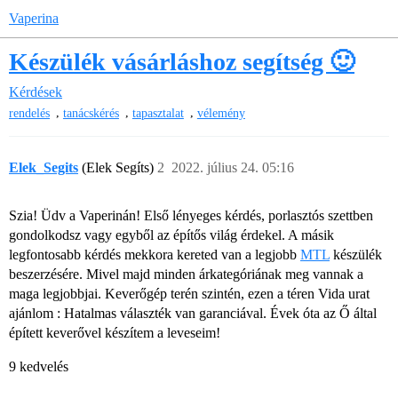
Vaperina
Készülék vásárláshoz segítség 🙂
Kérdések
,
,
,
rendelés
tanácskérés
tapasztalat
vélemény
Elek_Segits
(Elek Segíts)
2
2022. július 24. 05:16
Szia! Üdv a Vaperinán! Első lényeges kérdés, porlasztós szettben
gondolkodsz vagy egyből az építős világ érdekel. A másik
legfontosabb kérdés mekkora kereted van a legjobb
MTL
készülék
beszerzésére. Mivel majd minden árkategóriának meg vannak a
maga legjobbjai. Keverőgép terén szintén, ezen a téren Vida urat
ajánlom :
Hatalmas választék van garanciával. Évek óta az Ő által
épített keverővel készítem a leveseim!
9 kedvelés