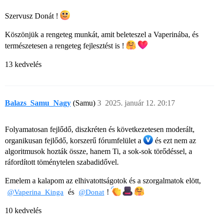
Szervusz Donát !
Köszönjük a rengeteg munkát, amit beleteszel a Vaperinába, és
természetesen a rengeteg fejlesztést is !
13 kedvelés
Balazs_Samu_Nagy
(Samu)
3
2025. január 12. 20:17
Folyamatosan fejlődő, diszkréten és következetesen moderált,
organikusan fejlődő, korszerű fórumfelület a
és ezt nem az
algoritmusok hozták össze, hanem Ti, a sok-sok törődéssel, a
ráfordított töménytelen szabadidővel.
Emelem a kalapom az elhivatottságotok és a szorgalmatok elött,
és
!
@Vaperina_Kinga
@Donat
10 kedvelés