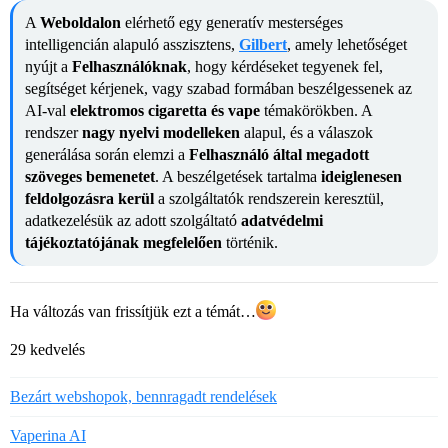
A
Weboldalon
elérhető egy generatív mesterséges
intelligencián alapuló asszisztens,
Gilbert
, amely lehetőséget
nyújt a
Felhasználóknak
, hogy kérdéseket tegyenek fel,
segítséget kérjenek, vagy szabad formában beszélgessenek az
AI-val
elektromos cigaretta és vape
témakörökben. A
rendszer
nagy nyelvi modelleken
alapul, és a válaszok
generálása során elemzi a
Felhasználó által megadott
szöveges bemenetet
. A beszélgetések tartalma
ideiglenesen
feldolgozásra kerül
a szolgáltatók rendszerein keresztül,
adatkezelésük az adott szolgáltató
adatvédelmi
tájékoztatójának megfelelően
történik.
Ha változás van frissítjük ezt a témát…
29 kedvelés
Bezárt webshopok, bennragadt rendelések
Vaperina AI