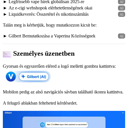
Legfrissebb vape hírek globálisan 2025-re
AI
Az e-cigi webshopok elérhetetlenségének okai
AI
Liquidkeverés: Összetétel és nikotinszámítás
AI
Talán meg is kérhetjük, hogy mutatkozzon kicsit be:
Gilbert Bemutatkozása a Vaperina Közösségnek
AI
Személyes üzenetben
Gyorsan és egyszerűen eléred a logó melletti gombra kattintva:
Mobilon pedig az alsó navigációs sávban található
ikonra kattintva.
A felugró ablakban felteheted kérdésedet.