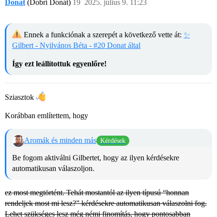
Donat
(Dobri Donát)
19
2025. július 9. 11:23
Ennek a funkciónak a szerepét a következő vette át:
✨
Gilbert - Nyilvános Béta - #20 Donat által
Így ezt leállítottuk egyenlőre!
Sziasztok
Korábban említettem, hogy
Aromák és minden más
Kérdések
Be fogom aktiválni Gilbertet, hogy az ilyen kérdésekre
automatikusan válaszoljon.
ez most megtörtént. Tehát mostantól az ilyen típusú “honnan
rendeljek most mi lesz?” kérdésekre automatikusan válaszolni fog.
Lehet szükséges lesz még némi finomítás, hogy pontosabban