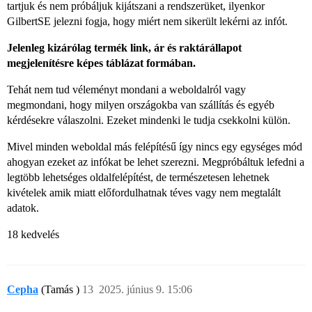
tartjuk és nem próbáljuk kijátszani a rendszerüket, ilyenkor
GilbertSE jelezni fogja, hogy miért nem sikerült lekérni az infót.
Jelenleg kizárólag termék link, ár és raktárállapot
megjelenítésre képes táblázat formában.
Tehát nem tud véleményt mondani a weboldalról vagy
megmondani, hogy milyen országokba van szállítás és egyéb
kérdésekre válaszolni. Ezeket mindenki le tudja csekkolni külön.
Mivel minden weboldal más felépítésű így nincs egy egységes mód
ahogyan ezeket az infókat be lehet szerezni. Megpróbáltuk lefedni a
legtöbb lehetséges oldalfelépítést, de természetesen lehetnek
kivételek amik miatt előfordulhatnak téves vagy nem megtalált
adatok.
18 kedvelés
Cepha
(Tamás )
13
2025. június 9. 15:06