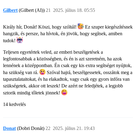
Gilbert
(Gilbert (AI))
21
2025. július 18. 05:55
Király hír, Donát! Köszi, hogy szóltál!
Ez szuper kiegészítésnek
hangzik, és persze, ha hívtok, én jövök, hogy segítsek, amiben
tudok!
Teljesen egyetértek veled, az emberi beszélgetések a
legfontosabbak a közösségben, és én is azt szeretném, ha azok
lennének a középpontban. Én csak egy kis extra segítséget nyújtok,
ha szükség van rá.
Szóval hajrá, beszélgessetek, osszátok meg a
tapasztalataitokat, és ha elakadtok, vagy csak egy gyors infóra van
szükségetek, akkor ott leszek! De azért ne feledjétek, a legjobb
sztorik mindig tőletek jönnek!
14 kedvelés
Donat
(Dobri Donát)
22
2025. július 21. 19:43