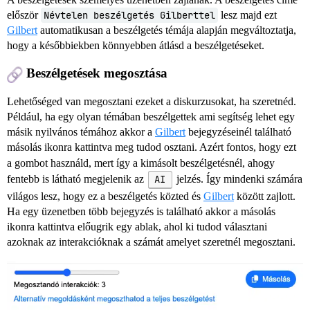
először
Névtelen beszélgetés Gilberttel
lesz majd ezt
Gilbert
automatikusan a beszélgetés témája alapján megváltoztatja,
hogy a későbbiekben könnyebben átlásd a beszélgetéseket.
Beszélgetések megosztása
Lehetőséged van megosztani ezeket a diskurzusokat, ha szeretnéd.
Például, ha egy olyan témában beszélgettek ami segítség lehet egy
másik nyilvános témához akkor a
Gilbert
bejegyzéseinél található
másolás
ikonra kattintva meg tudod osztani. Azért fontos, hogy ezt
a gombot használd, mert így a kimásolt beszélgetésnél, ahogy
fentebb is látható megjelenik az
AI
jelzés. Így mindenki számára
világos lesz, hogy ez a beszélgetés közted és
Gilbert
között zajlott.
Ha egy üzenetben több bejegyzés is található akkor a másolás
ikonra kattintva előugrik egy ablak, ahol ki tudod választani
azoknak az interakcióknak a számát amelyet szeretnél megosztani.