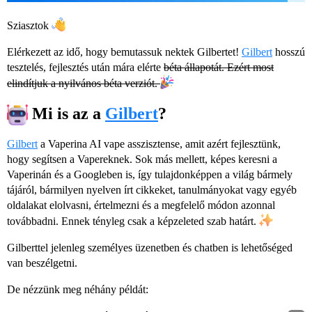
Sziasztok
Elérkezett az idő, hogy bemutassuk nektek Gilbertet!
Gilbert
hosszú
tesztelés, fejlesztés után mára elérte
béta állapotát. Ezért most
elindítjuk a nyilvános béta verziót.
Mi is az a
Gilbert
?
Gilbert
a Vaperina AI vape asszisztense, amit azért fejlesztünk,
hogy segítsen a Vapereknek. Sok más mellett, képes keresni a
Vaperinán és a Googleben is, így tulajdonképpen a világ bármely
tájáról, bármilyen nyelven írt cikkeket, tanulmányokat vagy egyéb
oldalakat elolvasni, értelmezni és a megfelelő módon azonnal
továbbadni. Ennek tényleg csak a képzeleted szab határt.
Gilberttel jelenleg személyes üzenetben és chatben is lehetőséged
van beszélgetni.
De nézzünk meg néhány példát: