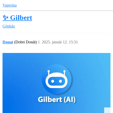
Vaperina
✨ Gilbert
Gépház
Donat
(Dobri Donát)
1
2025. január 12. 15:31