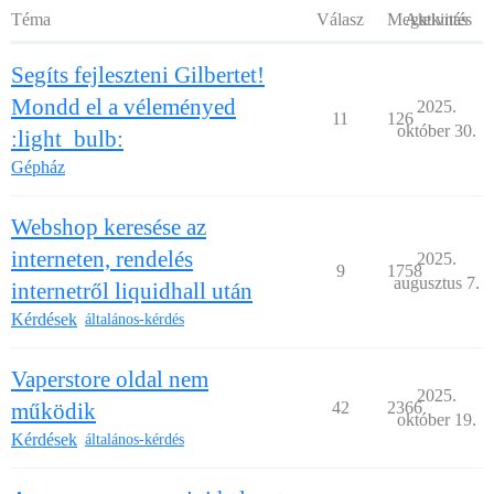
Téma
Válasz
Megtekintés
Aktivitás
Segíts fejleszteni Gilbertet!
Mondd el a véleményed
2025.
11
126
október 30.
:light_bulb:
Gépház
Webshop keresése az
interneten, rendelés
2025.
9
1758
augusztus 7.
internetről liquidhall után
Kérdések
általános-kérdés
Vaperstore oldal nem
2025.
működik
42
2366
október 19.
Kérdések
általános-kérdés