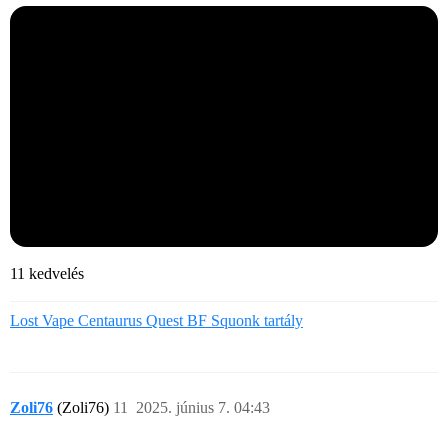
11 kedvelés
Lost Vape Centaurus Quest BF Squonk tartály
Zoli76
(Zoli76)
11
2025. június 7. 04:43