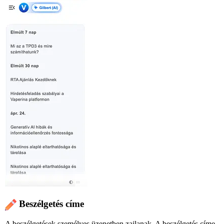
Beszélgetés címe
A beszélgetések személyes üzenetben zajlanak. A beszélgetés címe