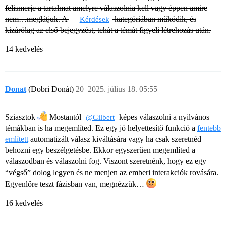
felismerje a tartalmat amelyre válaszolnia kell vagy éppen amire
nem…meglátjuk. A
kategóriában működik, és
Kérdések
kizárólag az első bejegyzést, tehát a témát figyeli létrehozás után.
14 kedvelés
Donat
(Dobri Donát)
20
2025. július 18. 05:55
Sziasztok
Mostantól
képes válaszolni a nyilvános
@Gilbert
témákban is ha megemlíted. Ez egy jó helyettesítő funkció a
fentebb
említett
automatizált válasz kiváltására vagy ha csak szeretnéd
behozni egy beszélgetésbe. Ekkor egyszerűen megemlíted a
válaszodban és válaszolni fog. Viszont szeretnénk, hogy ez egy
“végső” dolog legyen és ne menjen az emberi interakciók rovására.
Egyenlőre teszt fázisban van, megnézzük…
16 kedvelés