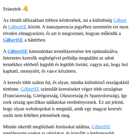
Sziasztok
Az elmúlt időszakban többen kérdeztétek, mi a különbség
Gilbert
és
GilbertSE
között. A transzparencia jegyében szeretném ezt most
röviden elmagyarázni, és azt is megosztani, hogyan működik a
GilbertSE
a háttérben.
A
GilbertSE
kimondottan termékkeresésre lett optimalizálva.
Internetes keresők segítségével próbálja megtalálni az adott
termékhez elérhető legjobb és legtöbb forrást, vagyis azt, hogy hol
kapható, mennyiért, és van-e készleten.
A keresés több szálon fut, és olyan, mintha különböző országokból
történne.
GilbertSE
szimulált kereséseket végez több országban
(Franciaország, Görögország, Olaszország és Spanyolország), így
ezek ország specifikus találatokat eredményeznek. Ez azt jelenti,
hogy olyan webshopokat is megtalál, amik egy magyar keresés
során nem feltétlen jelennének meg.
Miután sikerült megbízható forrásokat találnia,
GilbertSE
meglátogatja ezeket az oldalakat, és kigyűjti a legfontosabb