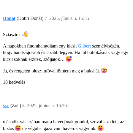
Donat
(Dobri Donát)
7
2025. június 5. 15:55
Sziasztok
A napokban finomhangoltam egy kicsit
Gilbert
személyiségén,
hogy barátságosabb és lazább legyen. Ha túl bohókásnak vagy egy
kicsit soknak érzitek, szóljatok…
Ja, és rengeteg plusz infóval tömtem meg a buksiját.
18 kedvelés
vsr
(Zoli)
8
2025. június 5. 16:26
második válaszában már a haverjának gondol, szóval laza lett, az
biztos
de végülis igaza van. haverok vagyunk.