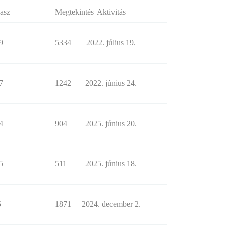
asz
Megtekintés
Aktivitás
9
5334
2022. július 19.
7
1242
2022. június 24.
4
904
2025. június 20.
5
511
2025. június 18.
5
1871
2024. december 2.