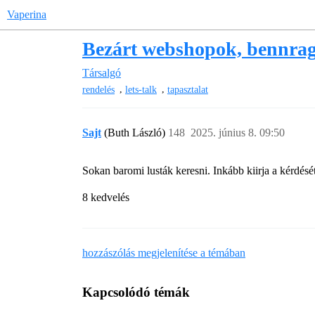
Vaperina
Bezárt webshopok, bennrag
Társalgó
,
,
rendelés
lets-talk
tapasztalat
Sajt
(Buth László)
148
2025. június 8. 09:50
Sokan baromi lusták keresni. Inkább kiirja a kérdését
8 kedvelés
hozzászólás megjelenítése a témában
Kapcsolódó témák