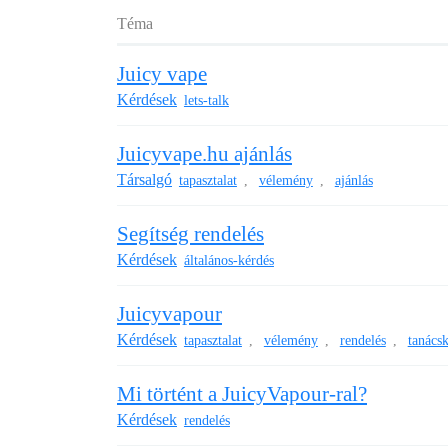
Téma
Juicy vape
Kérdések
lets-talk
Juicyvape.hu ajánlás
Társalgó
tapasztalat
vélemény
ajánlás
,
,
Segítség rendelés
Kérdések
általános-kérdés
Juicyvapour
Kérdések
tapasztalat
vélemény
rendelés
tanácsk
,
,
,
Mi történt a JuicyVapour-ral?
Kérdések
rendelés