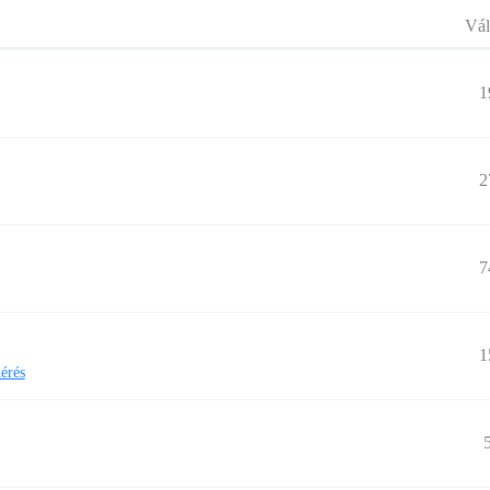
Vál
1
2
7
1
érés