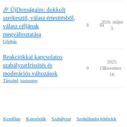
🎉 ÚjDonságaim: dokkolt
szerkesztő, válasz értesítésből,
2026. május
válasz céljának
8
94
3.
megváltoztatása
Gépház
Reakciókkal kapcsolatos
2025.
szabályzatfrissítés és
9
155
november
moderációs változások
18.
Társalgó
közlemény
Kezdőlap
Kategóriák
Szabályzat
Szolgáltatási feltételek