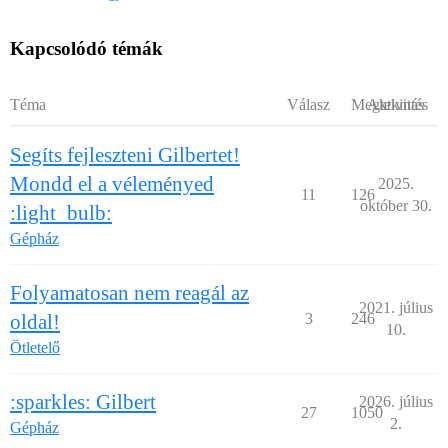
Kapcsolódó témák
Téma
Válasz
Megtekintés
Aktivitás
Segíts fejleszteni Gilbertet!
Mondd el a véleményed
2025.
11
126
október 30.
:light_bulb:
Gépház
Folyamatosan nem reagál az
2021. július
oldal!
3
246
10.
Ötletelő
:sparkles: Gilbert
2026. július
27
1050
2.
Gépház