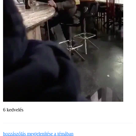
6 kedvelés
hozzászólás megjelenítése a témában