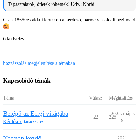
Tapasztalatok, ötletek jöhetnek! Üdv.: Norbi
Csak 18650es akkut keressen a kérdező, bármelyik oldalt nézi majd
6 kedvelés
hozzászólás megjelenítése a témában
Kapcsolódó témák
Téma
Válasz
Megtekintés
Aktivitás
Belépő az Ecigi világába
2025. május
22
225
9.
Kérdések
tanácskérés
Nagyon kezdő
2021.