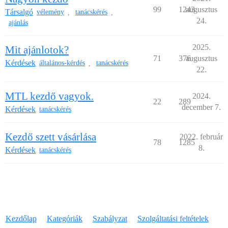
99
1243
augusztus
Társalgó
vélemény
tanácskérés
,
,
24.
ajánlás
2025.
Mit ajánlotok?
71
376
augusztus
Kérdések
általános-kérdés
tanácskérés
,
22.
MTL kezdő vagyok.
2024.
22
289
december 7.
Kérdések
tanácskérés
Kezdő szett vásárlása
2022. február
78
1285
8.
Kérdések
tanácskérés
Kezdőlap
Kategóriák
Szabályzat
Szolgáltatási feltételek