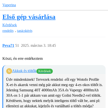
Vaperina
Első gép vásárlása
Kérdések
,
rendelés
tanácskérés
Peva71
51
2025. március 3. 18:45
Köszi, én erre emlékeztem
Akkuk és töltők
Kérdések
Üdv mindenkinek! Tervezek rendelni
-ről egy Wotofo Profile
X-et és akarok venni még pár akkut meg egy 4-es okos töltőt is.
Jelenleg Samsung 40T 4000mAh 35A és Vapergy 4000mAh
30A-os 1-1 pár akkum van amit egy Golisi Needle2-vel töltök.
Kérdésem, hogy nektek melyik inteligens töltő vált be, ami pl:
ellenörzi az akkukat, kijelzős és variálható a töltés módja?