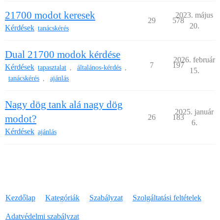
21700 modot keresek
2023. május
29
578
20.
Kérdések
tanácskérés
Dual 21700 modok kérdése
2026. február
7
197
Kérdések
tapasztalat
általános-kérdés
,
,
15.
tanácskérés
ajánlás
,
Nagy dög tank alá nagy dög
2025. január
modot?
26
183
6.
Kérdések
ajánlás
Kezdőlap
Kategóriák
Szabályzat
Szolgáltatási feltételek
Adatvédelmi szabályzat