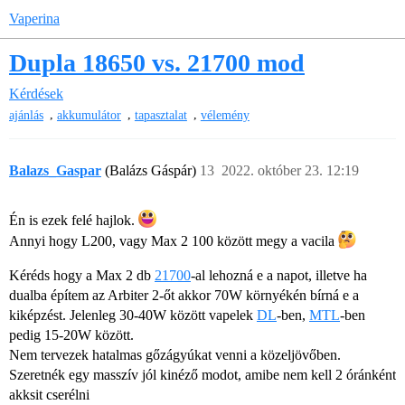
Vaperina
Dupla 18650 vs. 21700 mod
Kérdések
,
,
,
ajánlás
akkumulátor
tapasztalat
vélemény
Balazs_Gaspar
(Balázs Gáspár)
13
2022. október 23. 12:19
Én is ezek felé hajlok.
Annyi hogy L200, vagy Max 2 100 között megy a vacila
Kéréds hogy a Max 2 db
21700
-al lehozná e a napot, illetve ha
dualba építem az Arbiter 2-őt akkor 70W környékén bírná e a
kiképzést. Jelenleg 30-40W között vapelek
DL
-ben,
MTL
-ben
pedig 15-20W között.
Nem tervezek hatalmas gőzágyúkat venni a közeljövőben.
Szeretnék egy masszív jól kinéző modot, amibe nem kell 2 óránként
akksit cserélni