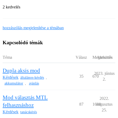
2 kedvelés
hozzászólás megjelenítése a témában
Kapcsolódó témák
Téma
Válasz
Megtekintés
Aktivitás
Dupla aksis mod
2023. június
35
670
Kérdések
általános-kérdés
,
2.
akkumulátor
ajánlás
,
Mod választás MTL
2022.
felhasznáshoz
87
1698
augusztus
25.
Kérdések
tanácskérés