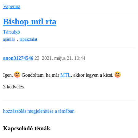
Vaperina
Bishop mtl rta
Társalgó
,
ajánlás
tapasztalat
anon31274546
23
2021. május 21. 10:44
Igen.
Gondoltam, ha már
MTL
, akkor legyen a kicsi.
3 kedvelés
hozzászólás megjelenítése a témában
Kapcsolódó témák