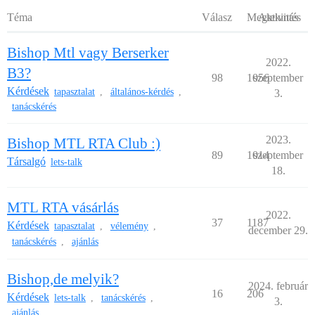
Téma
Válasz
Megtekintés
Aktivitás
Bishop Mtl vagy Berserker
2022.
B3?
98
1056
szeptember
Kérdések
tapasztalat
általános-kérdés
,
,
3.
tanácskérés
2023.
Bishop MTL RTA Club :)
89
1014
szeptember
Társalgó
lets-talk
18.
MTL RTA vásárlás
2022.
37
1187
Kérdések
tapasztalat
vélemény
,
,
december 29.
tanácskérés
ajánlás
,
Bishop,de melyik?
2024. február
16
206
Kérdések
lets-talk
tanácskérés
,
,
3.
ajánlás