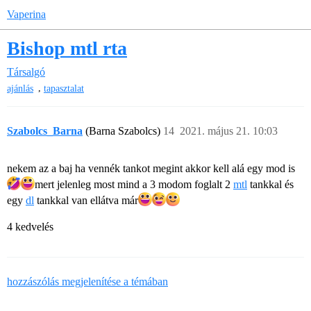
Vaperina
Bishop mtl rta
Társalgó
,
ajánlás
tapasztalat
Szabolcs_Barna
(Barna Szabolcs)
14
2021. május 21. 10:03
nekem az a baj ha vennék tankot megint akkor kell alá egy mod is
mert jelenleg most mind a 3 modom foglalt 2
mtl
tankkal és
egy
dl
tankkal van ellátva már​
4 kedvelés
hozzászólás megjelenítése a témában