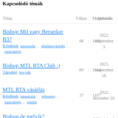
Kapcsolódó témák
Téma
Válasz
Megtekintés
Aktivitás
Bishop Mtl vagy Berserker
2022.
B3?
98
1056
szeptember
Kérdések
tapasztalat
általános-kérdés
,
,
3.
tanácskérés
2023.
Bishop MTL RTA Club :)
89
1014
szeptember
Társalgó
lets-talk
18.
MTL RTA vásárlás
2022.
37
1187
Kérdések
tapasztalat
vélemény
,
,
december 29.
tanácskérés
ajánlás
,
Bishop,de melyik?