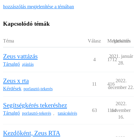
hozzászólás megjelenítése a témában
Kapcsolódó témák
Téma
Válasz
Megtekintés
Aktivitás
Zeus vattázás
2021. január
4
1712
28.
Társalgó
ajánlás
Zeus x rta
2022.
11
416
december 22.
Kérdések
porlasztó-tekerés
2022.
Segítségkérés tekeréshez
63
1114
november
Társalgó
porlasztó-tekerés
tanácskérés
,
16.
Kezdőként, Zeus RTA