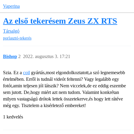
Vaperina
Az első tekerésem Zeus ZX RTS
Társalgó
porlasztó-tekerés
Bishop
2
2022. augusztus 3. 17:21
Szia. Ez a
coil
gyártás,most elgondolkoztatott,a szó legnemesebb
értelmében. Erről is tudnál videót feltenni? Vagy legalább egy
fotót,amin teljesen jól látszik? Nem viccelek,de ez eddig eszembe
sem jutott. De,hogy miért azt nem tudom. Valamint konkrétan
milyen vastagságú drótok lettek összetekerve,és hogy lett rátéve
még egy. Tisztelem a kisérletező embereket!
1 kedvelés