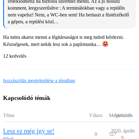
érdeklődhetsz ha biztosra szeretnél menni. Az a jó hosszú
komment, leegyszerűsítve : A terminálokban vagy a repülőn
nem vapelsz! Nem, a WC-ben sem! Ha beriaszt a füstérzékelő
a gépen, a repülési közl…
Ha tutira akarsz menni a légitársaságot is meg tudod kérdezni.
Készségesek, mert nekik lesz sok a papírmunka…
12 kedvelés
hozzászólás megjelenítése a témában
Kapcsolódó témák
Téma
Válasz
Megtekintés
Aktivitás
Lesz ez még így se!
2020. április
0
527
9.
Hírek