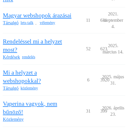
2021.
Magyar webshopok árazásai
11
631
szeptember
Társalgó
lets-talk
vélemény
,
4.
Rendeléssel mi a helyzet
2025.
most?
52
623
március 14.
Kérdések
rendelés
Mi a helyzet a
2025. május
webshopokkal?
6
3920
31.
Társalgó
közlemény
Vaperina vagyok, nem
2026. április
bűnöző!
31
399
23.
Közlemény