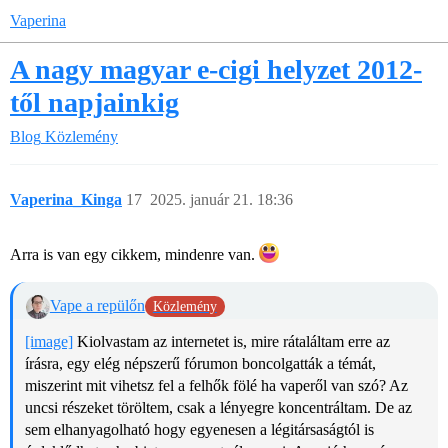
Vaperina
A nagy magyar e-cigi helyzet 2012-
től napjainkig
Blog
Közlemény
Vaperina_Kinga
17
2025. január 21. 18:36
Arra is van egy cikkem, mindenre van.
Vape a repülőn
Közlemény
[image]
Kiolvastam az internetet is, mire rátaláltam erre az
írásra, egy elég népszerű fórumon boncolgatták a témát,
miszerint mit vihetsz fel a felhők fölé ha vaperől van szó? Az
uncsi részeket töröltem, csak a lényegre koncentráltam. De az
sem elhanyagolható hogy egyenesen a légitársaságtól is