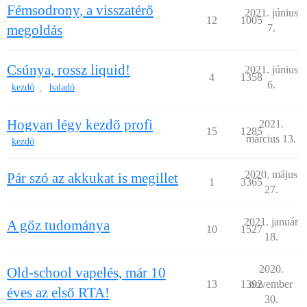
Fémsodrony, a visszatérő
2021. június
12
1005
megoldás
7.
Csúnya, rossz liquid!
2021. június
4
1358
6.
kezdő
haladó
,
Hogyan légy kezdő profi
2021.
15
1285
március 13.
kezdő
2020. május
Pár szó az akkukat is megillet
1
3365
27.
2021. január
A gőz tudománya
10
1527
18.
2020.
Old-school vapelés, már 10
13
1392
november
éves az első RTA!
30.