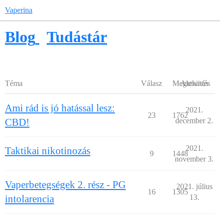
Vaperina
Blog
Tudástár
Téma
Válasz
Megtekintés
Aktivitás
Ami rád is jó hatással lesz:
2021.
23
1762
CBD!
december 2.
2021.
Taktikai nikotinozás
9
1448
november 3.
Vaperbetegségek 2. rész - PG
2021. július
16
1305
intolarencia
13.