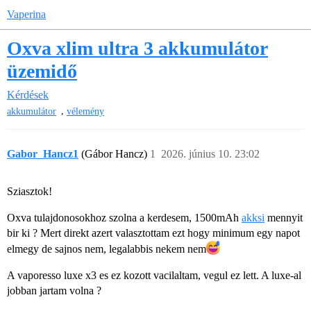
Vaperina
Oxva xlim ultra 3 akkumulátor
üzemidő
Kérdések
,
akkumulátor
vélemény
Gabor_Hancz1
(Gábor Hancz)
1
2026. június 10. 23:02
Sziasztok!
Oxva tulajdonosokhoz szolna a kerdesem, 1500mAh
akksi
mennyit
bir ki ? Mert direkt azert valasztottam ezt hogy minimum egy napot
elmegy de sajnos nem, legalabbis nekem nem​
A vaporesso luxe x3 es ez kozott vacilaltam, vegul ez lett. A luxe-al
jobban jartam volna ?