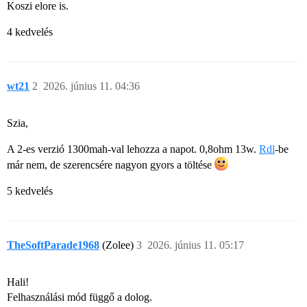
Koszi elore is.
4 kedvelés
wt21
2
2026. június 11. 04:36
Szia,
A 2-es verzió 1300mah-val lehozza a napot. 0,8ohm 13w.
Rdl
-be
már nem, de szerencsére nagyon gyors a töltése
5 kedvelés
TheSoftParade1968
(Zolee)
3
2026. június 11. 05:17
Hali!
Felhasználási mód függő a dolog.