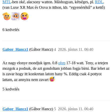
MTL
-ben oké, alacsony watton. Máshogyan, kétséges, pl.
RDL
.
(van Luxe XR Max és Oxva is itthon, kb. “egyenértékű” a kettő)
6 kedvelés
Gabor_Hancz1
(Gábor Hancz)
4
2026. június 11. 06:40
Az nagy elonye mondjuk igen. 0.8
ohm
17-18 watt. Teny, a tetejen
mozgok a podnak, de azt gondoltam jobban fogja birni. Bar lehet az
is zavar hogy itt konkretan latom hany %. Eddig csak 4 pottyot
lattam, az annyira nem zavart
5 kedvelés
Gabor_Hancz1
(Gábor Hancz)
5
2026. június 11. 06:40