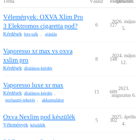
Téma
Válasz
Megtekintés
Aktivitás
Vélemények: OXVA Xlim Pro
2026. május
3 Elektromos cigaretta pod?
6
127
5.
Kérdések
lets-talk
ajánlás
,
Vaporesso xr max vs oxva
2024. május
xslim pro
8
148
12.
Kérdések
általános-kérdés
Vaporesso luxe xr max
2023.
15
689
Kérdések
általános-kérdés
,
augusztus 6.
porlasztó-tekerés
akkumulátor
,
Oxva Nexlim pod készülék
2025. április
5
302
4.
Vélemények
készülék