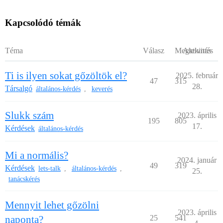
Kapcsolódó témák
Téma
Válasz
Megtekintés
Aktivitás
Ti is ilyen sokat gőzöltök el?
2025. február
47
315
28.
Társalgó
általános-kérdés
keverés
,
Slukk szám
2023. április
195
805
17.
Kérdések
általános-kérdés
Mi a normális?
2024. január
49
319
Kérdések
lets-talk
általános-kérdés
,
,
25.
tanácskérés
Mennyit lehet gőzölni
2023. április
naponta?
25
541