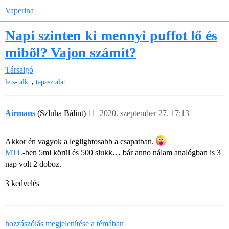
Vaperina
Napi szinten ki mennyi puffot lő és
miből? Vajon számít?
Társalgó
,
lets-talk
tapasztalat
Airmans
(Szluha Bálint)
11
2020. szeptember 27. 17:13
Akkor én vagyok a leglightosabb a csapatban.
MTL
-ben 5ml körül és 500 slukk… bár anno nálam analógban is 3
nap volt 2 doboz.
3 kedvelés
hozzászólás megjelenítése a témában